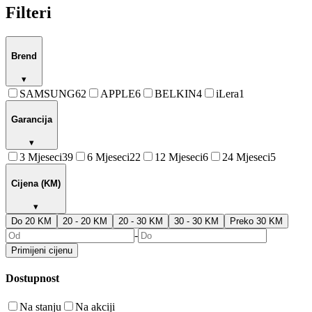
Filteri
Brend
▾
SAMSUNG
62
APPLE
6
BELKIN
4
iLera
1
Garancija
▾
3 Mjeseci
39
6 Mjeseci
22
12 Mjeseci
6
24 Mjeseci
5
Cijena (KM)
▾
Do 20 KM
20 - 20 KM
20 - 30 KM
30 - 30 KM
Preko 30 KM
-
Primijeni cijenu
Dostupnost
Na stanju
Na akciji