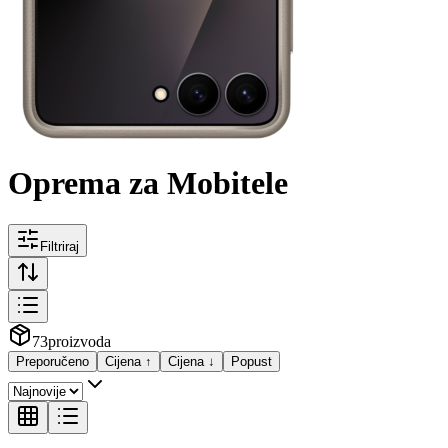
Oprema za Mobitele
Filtriraj
73
proizvoda
Preporučeno
Cijena ↑
Cijena ↓
Popust