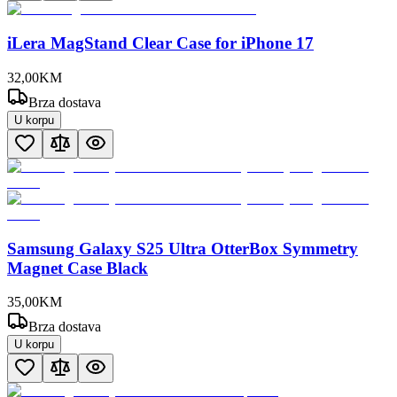
iLera MagStand Clear Case for iPhone 17
32
,
00
KM
Brza dostava
U korpu
Samsung Galaxy S25 Ultra OtterBox Symmetry
Magnet Case Black
35
,
00
KM
Brza dostava
U korpu