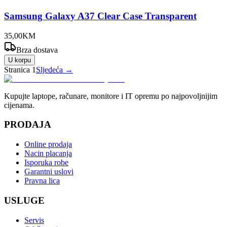
Samsung Galaxy A37 Clear Case Transparent
35
,
00
KM
Brza dostava
U korpu
Stranica
1
Sljedeća →
Kupujte laptope, računare, monitore i IT opremu po najpovoljnijim
cijenama.
PRODAJA
Online prodaja
Nacin placanja
Isporuka robe
Garantni uslovi
Pravna lica
USLUGE
Servis