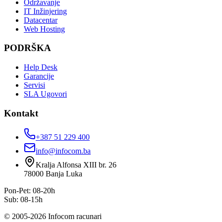
Održavanje
IT Inžinjering
Datacentar
Web Hosting
PODRŠKA
Help Desk
Garancije
Servisi
SLA Ugovori
Kontakt
+387 51 229 400
info@infocom.ba
Kralja Alfonsa XIII br. 26
78000
Banja Luka
Pon-Pet: 08-20h
Sub: 08-15h
©
2005
-
2026
Infocom racunari