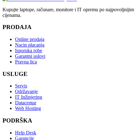
Kupujte laptope, računare, monitore i IT opremu po najpovoljnijim
cijenama.
PRODAJA
Online prodaja
Nacin placanja
Isporuka robe
Garantni uslovi
Pravna lica
USLUGE
Servis
Održavanje
IT Inžinjering
Datacentar
Web Hosting
PODRŠKA
Help Desk
Garancije