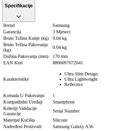
Specifikacije
Brend
Samsung
Garancija
3 Mjeseci
Bruto Težina Kutije (kg)
0.04 kg
Bruto Težina Pakovanja
0.04 kg
(kg)
Dužina Pakovanja (mm)
170 mm
EAN Kod
8806097072041
Ultra Slim Design
Karakteristike
Ultra Lightweight
Reflective
Komada U Pakovanju
1
Kompatibilni Uređaji
Smartphone
Kriteriji Validacije
Serial Number
Garancije
Materijal Kućišta
Silicone
Nadređeni Proizvodi
Samsung Galaxy A56