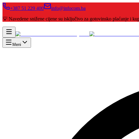
+387 51 229 400
info@infocom.ba
💡 Navedene snižene cijene su isključivo za gotovinsko plaćanje i 
Meni