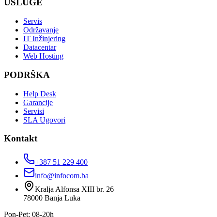
USLUGE
Servis
Održavanje
IT Inžinjering
Datacentar
Web Hosting
PODRŠKA
Help Desk
Garancije
Servisi
SLA Ugovori
Kontakt
+387 51 229 400
info@infocom.ba
Kralja Alfonsa XIII br. 26
78000
Banja Luka
Pon-Pet: 08-20h