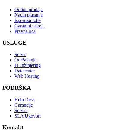
Online prodaja
Nacin placanja
Isporuka robe
Garantni uslovi
Pravna lica
USLUGE
Servis
Održavanje
IT Inžinjering
Datacentar
Web Hosting
PODRŠKA
Help Desk
Garancije
Servisi
SLA Ugovori
Kontakt