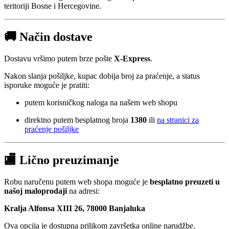
teritoriji Bosne i Hercegovine.
🚚 Način dostave
Dostavu vršimo putem brze pošte
X-Express
.
Nakon slanja pošiljke, kupac dobija broj za praćenje, a status
isporuke moguće je pratiti:
putem korisničkog naloga na našem web shopu
direktno putem besplatnog broja
1380
ili
na stranici za
praćenje pošiljke
🏬 Lično preuzimanje
Robu naručenu putem web shopa moguće je
besplatno preuzeti u
našoj maloprodaji
na adresi:
Kralja Alfonsa XIII 26, 78000 Banjaluka
Ova opcija je dostupna prilikom završetka online narudžbe.