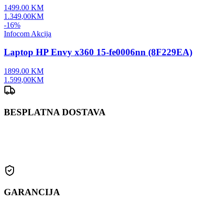
1499.00
KM
1.349
,
00
KM
-
16
%
Infocom Akcija
Laptop HP Envy x360 15-fe0006nn (8F229EA)
1899.00
KM
1.599
,
00
KM
BESPLATNA DOSTAVA
Za narudžbe preko 500 KM
GARANCIJA