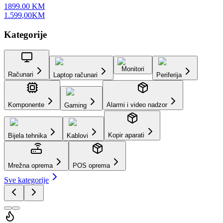
1899.00
KM
1.599
,
00
KM
Kategorije
Monitori
Računari
Laptop računari
Periferija
Komponente
Alarmi i video nadzor
Gaming
Kopir aparati
Bijela tehnika
Kablovi
Mrežna oprema
POS oprema
Sve kategorije