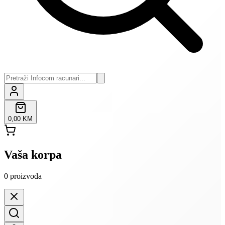
0,00 KM
Vaša korpa
0
proizvoda