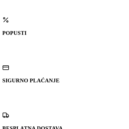
Na sve artikle u ponudi
POPUSTI
Za sve članove IC-kluba
SIGURNO PLAĆANJE
Kartice, pouzeće, rate
BESPLATNA DOSTAVA