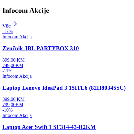
Infocom Akcije
Više
-
17
%
Infocom Akcija
Zvučnik JBL PARTYBOX 310
899.00
KM
749
,
00
KM
-
11
%
Infocom Akcija
Laptop Lenovo IdeaPad 3 15ITL6 (82H80345SC)
899.00
KM
799
,
00
KM
-
10
%
Infocom Akcija
Laptop Acer Swift 1 SF314-43-R2KM