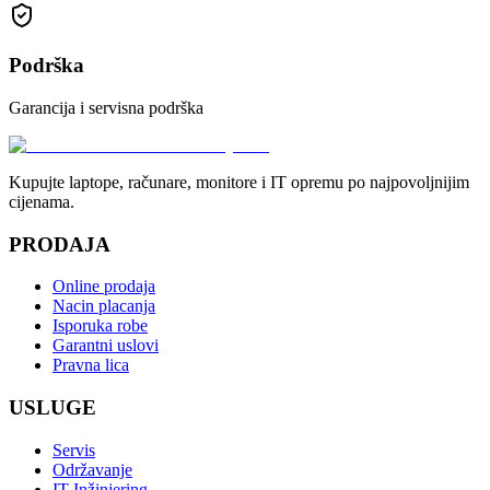
Podrška
Garancija i servisna podrška
Kupujte laptope, računare, monitore i IT opremu po najpovoljnijim
cijenama.
PRODAJA
Online prodaja
Nacin placanja
Isporuka robe
Garantni uslovi
Pravna lica
USLUGE
Servis
Održavanje
IT Inžinjering