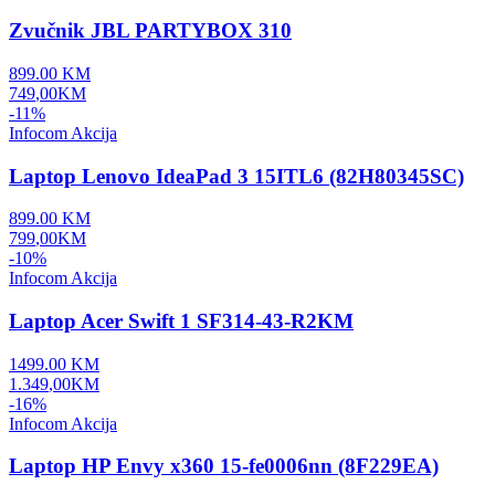
Zvučnik JBL PARTYBOX 310
899.00
KM
749
,
00
KM
-
11
%
Infocom Akcija
Laptop Lenovo IdeaPad 3 15ITL6 (82H80345SC)
899.00
KM
799
,
00
KM
-
10
%
Infocom Akcija
Laptop Acer Swift 1 SF314-43-R2KM
1499.00
KM
1.349
,
00
KM
-
16
%
Infocom Akcija
Laptop HP Envy x360 15-fe0006nn (8F229EA)