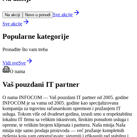
Sve akcije
Na akciji
Novo u ponudi
Sve akcije
Popularne kategorije
Pronađite što vam treba
Vidi sve
Sve
O nama
Vaš pouzdani IT partner
O nama INFOCOM — Vaš pouzdani IT partner od 2005. godine
INFOCOM je sa vama od 2005. godine kao specijalizovana
kompanija za trgovinu računarskom opremom i pružanjem IT
usluga. Tokom više od dvadeset godina, izrasli smo u respektabilnu
lokalnu IT firmu sa velikim iskustvom, širokim ponudom usluga i
opreme, te velikim brojem klijenata i partnera. Naša misija Naša
misija nije samo prodaja proizvoda — već pružanje kompletnih
rješenja koja vam omogućavaju: sigurniji i efikasniji rad stabilnu i