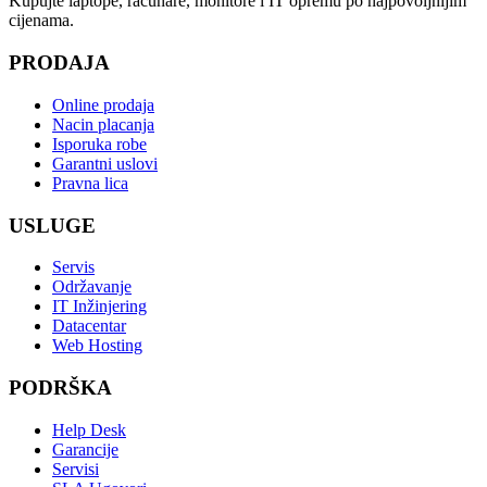
Kupujte laptope, računare, monitore i IT opremu po najpovoljnijim
cijenama.
PRODAJA
Online prodaja
Nacin placanja
Isporuka robe
Garantni uslovi
Pravna lica
USLUGE
Servis
Održavanje
IT Inžinjering
Datacentar
Web Hosting
PODRŠKA
Help Desk
Garancije
Servisi