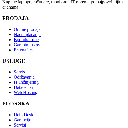
Kupujte laptope, računare, monitore i IT opremu po najpovoljnijim
cijenama.
PRODAJA
Online prodaja
Nacin placanja
Isporuka robe
Garantni uslovi
Pravna lica
USLUGE
Servis
Održavanje
IT Inžinjering
Datacentar
Web Hosting
PODRŠKA
Help Desk
Garancije
Servisi