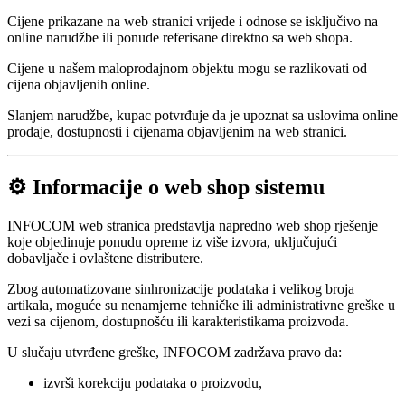
Cijene prikazane na web stranici vrijede i odnose se isključivo na
online narudžbe ili ponude referisane direktno sa web shopa.
Cijene u našem maloprodajnom objektu mogu se razlikovati od
cijena objavljenih online.
Slanjem narudžbe, kupac potvrđuje da je upoznat sa uslovima online
prodaje, dostupnosti i cijenama objavljenim na web stranici.
⚙️ Informacije o web shop sistemu
INFOCOM web stranica predstavlja napredno web shop rješenje
koje objedinuje ponudu opreme iz više izvora, uključujući
dobavljače i ovlaštene distributere.
Zbog automatizovane sinhronizacije podataka i velikog broja
artikala, moguće su nenamjerne tehničke ili administrativne greške u
vezi sa cijenom, dostupnošću ili karakteristikama proizvoda.
U slučaju utvrđene greške, INFOCOM zadržava pravo da:
izvrši korekciju podataka o proizvodu,