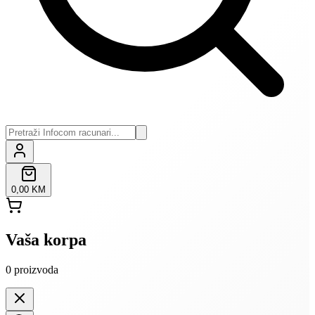
0,00 KM
Vaša korpa
0
proizvoda