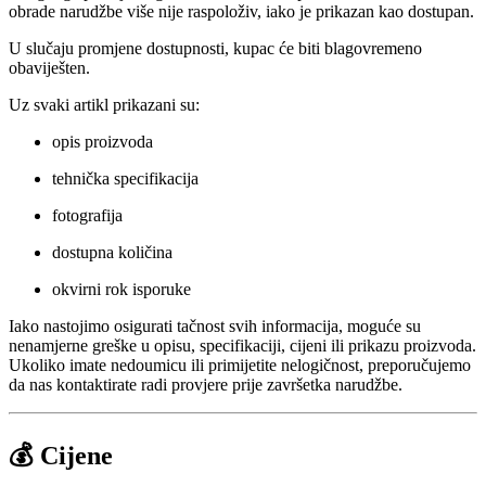
obrade narudžbe više nije raspoloživ, iako je prikazan kao dostupan.
U slučaju promjene dostupnosti, kupac će biti blagovremeno
obaviješten.
Uz svaki artikl prikazani su:
opis proizvoda
tehnička specifikacija
fotografija
dostupna količina
okvirni rok isporuke
Iako nastojimo osigurati tačnost svih informacija, moguće su
nenamjerne greške u opisu, specifikaciji, cijeni ili prikazu proizvoda.
Ukoliko imate nedoumicu ili primijetite nelogičnost, preporučujemo
da nas kontaktirate radi provjere prije završetka narudžbe.
💰 Cijene