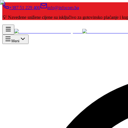
+387 51 229 400
info@infocom.ba
💡 Navedene snižene cijene su isključivo za gotovinsko plaćanje i 
Meni