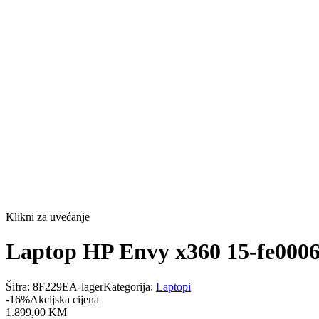
Klikni za uvećanje
Laptop HP Envy x360 15-fe000
Šifra:
8F229EA-lager
Kategorija:
Laptopi
-
16
%
Akcijska cijena
1.899
,
00
KM