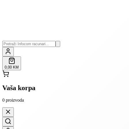
0,00 KM
Vaša korpa
0
proizvoda