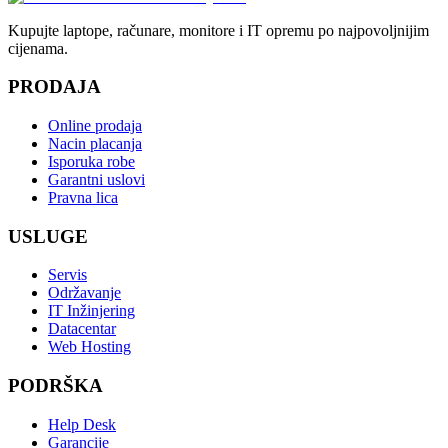
Kupujte laptope, računare, monitore i IT opremu po najpovoljnijim
cijenama.
PRODAJA
Online prodaja
Nacin placanja
Isporuka robe
Garantni uslovi
Pravna lica
USLUGE
Servis
Održavanje
IT Inžinjering
Datacentar
Web Hosting
PODRŠKA
Help Desk
Garancije