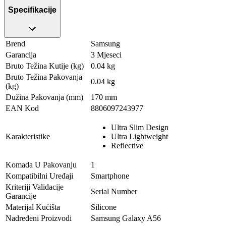
Specifikacije
Brend
Samsung
Garancija
3 Mjeseci
Bruto Težina Kutije (kg)
0.04 kg
Bruto Težina Pakovanja
0.04 kg
(kg)
Dužina Pakovanja (mm)
170 mm
EAN Kod
8806097243977
Ultra Slim Design
Karakteristike
Ultra Lightweight
Reflective
Komada U Pakovanju
1
Kompatibilni Uređaji
Smartphone
Kriteriji Validacije
Serial Number
Garancije
Materijal Kućišta
Silicone
Nadređeni Proizvodi
Samsung Galaxy A56