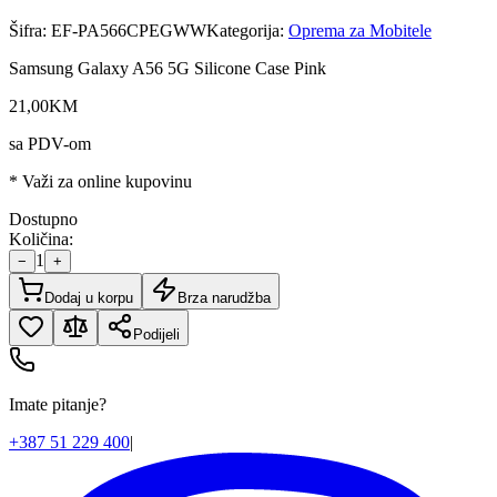
Šifra:
EF-PA566CPEGWW
Kategorija:
Oprema za Mobitele
Samsung Galaxy A56 5G Silicone Case Pink
21
,
00
KM
sa PDV-om
* Važi za online kupovinu
Dostupno
Količina:
1
−
+
Dodaj u korpu
Brza narudžba
Podijeli
Imate pitanje?
+387 51 229 400
|