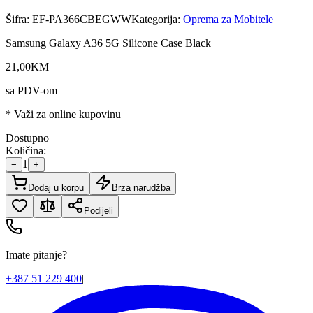
Šifra:
EF-PA366CBEGWW
Kategorija:
Oprema za Mobitele
Samsung Galaxy A36 5G Silicone Case Black
21
,
00
KM
sa PDV-om
* Važi za online kupovinu
Dostupno
Količina:
1
−
+
Dodaj u korpu
Brza narudžba
Podijeli
Imate pitanje?
+387 51 229 400
|