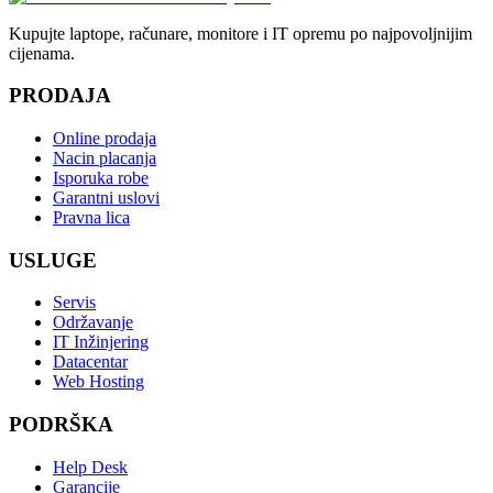
Kupujte laptope, računare, monitore i IT opremu po najpovoljnijim
cijenama.
PRODAJA
Online prodaja
Nacin placanja
Isporuka robe
Garantni uslovi
Pravna lica
USLUGE
Servis
Održavanje
IT Inžinjering
Datacentar
Web Hosting
PODRŠKA
Help Desk
Garancije