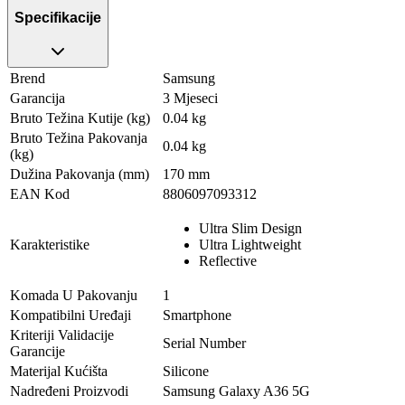
Specifikacije
Brend
Samsung
Garancija
3 Mjeseci
Bruto Težina Kutije (kg)
0.04 kg
Bruto Težina Pakovanja
0.04 kg
(kg)
Dužina Pakovanja (mm)
170 mm
EAN Kod
8806097093312
Ultra Slim Design
Karakteristike
Ultra Lightweight
Reflective
Komada U Pakovanju
1
Kompatibilni Uređaji
Smartphone
Kriteriji Validacije
Serial Number
Garancije
Materijal Kućišta
Silicone
Nadređeni Proizvodi
Samsung Galaxy A36 5G