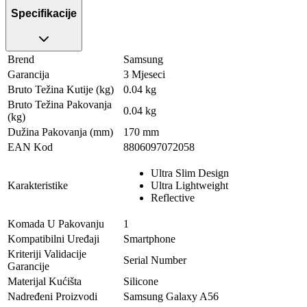
Specifikacije
Brend
Samsung
Garancija
3 Mjeseci
Bruto Težina Kutije (kg)
0.04 kg
Bruto Težina Pakovanja
0.04 kg
(kg)
Dužina Pakovanja (mm)
170 mm
EAN Kod
8806097072058
Ultra Slim Design
Karakteristike
Ultra Lightweight
Reflective
Komada U Pakovanju
1
Kompatibilni Uređaji
Smartphone
Kriteriji Validacije
Serial Number
Garancije
Materijal Kućišta
Silicone
Nadređeni Proizvodi
Samsung Galaxy A56