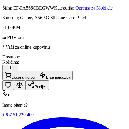
Šifra:
EF-PA566CBEGWW
Kategorija:
Oprema za Mobitele
Samsung Galaxy A56 5G Silicone Case Black
21
,
00
KM
sa PDV-om
* Važi za online kupovinu
Dostupno
Količina:
1
−
+
Dodaj u korpu
Brza narudžba
Podijeli
Imate pitanje?
+387 51 229 400
|