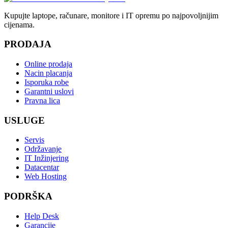
Kupujte laptope, računare, monitore i IT opremu po najpovoljnijim
cijenama.
PRODAJA
Online prodaja
Nacin placanja
Isporuka robe
Garantni uslovi
Pravna lica
USLUGE
Servis
Održavanje
IT Inžinjering
Datacentar
Web Hosting
PODRŠKA
Help Desk
Garancije