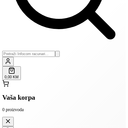
0,00 KM
Vaša korpa
0
proizvoda