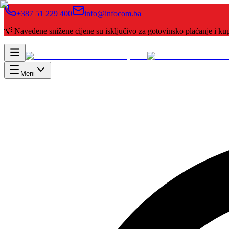
+387 51 229 400
info@infocom.ba
💡 Navedene snižene cijene su isključivo za gotovinsko plaćanje i 
Meni