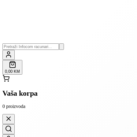
0,00 KM
Vaša korpa
0
proizvoda