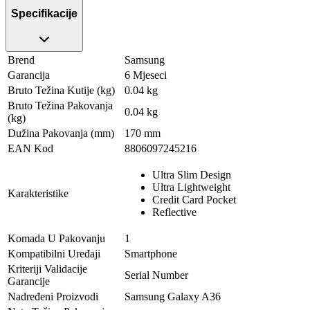
Specifikacije
Brend
Samsung
Garancija
6 Mjeseci
Bruto Težina Kutije (kg)
0.04 kg
Bruto Težina Pakovanja
0.04 kg
(kg)
Dužina Pakovanja (mm)
170 mm
EAN Kod
8806097245216
Ultra Slim Design
Ultra Lightweight
Karakteristike
Credit Card Pocket
Reflective
Komada U Pakovanju
1
Kompatibilni Uređaji
Smartphone
Kriteriji Validacije
Serial Number
Garancije
Nadređeni Proizvodi
Samsung Galaxy A36