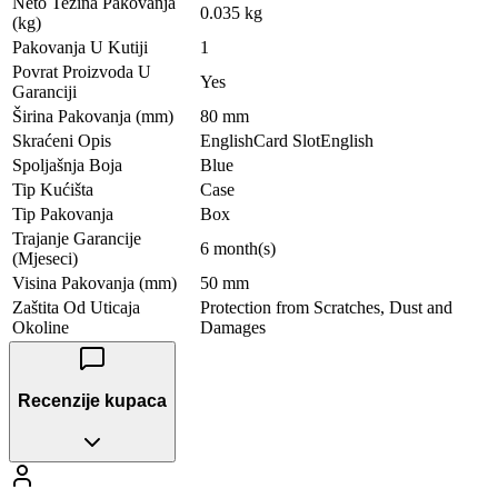
Neto Težina Pakovanja
0.035 kg
(kg)
Pakovanja U Kutiji
1
Povrat Proizvoda U
Yes
Garanciji
Širina Pakovanja (mm)
80 mm
Skraćeni Opis
EnglishCard SlotEnglish
Spoljašnja Boja
Blue
Tip Kućišta
Case
Tip Pakovanja
Box
Trajanje Garancije
6 month(s)
(Mjeseci)
Visina Pakovanja (mm)
50 mm
Zaštita Od Uticaja
Protection from Scratches, Dust and
Okoline
Damages
Recenzije kupaca