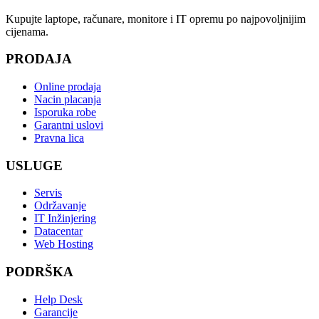
Kupujte laptope, računare, monitore i IT opremu po najpovoljnijim
cijenama.
PRODAJA
Online prodaja
Nacin placanja
Isporuka robe
Garantni uslovi
Pravna lica
USLUGE
Servis
Održavanje
IT Inžinjering
Datacentar
Web Hosting
PODRŠKA
Help Desk
Garancije