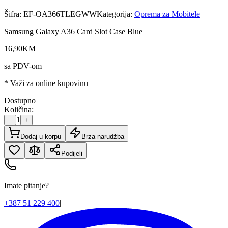
Šifra:
EF-OA366TLEGWW
Kategorija:
Oprema za Mobitele
Samsung Galaxy A36 Card Slot Case Blue
16
,
90
KM
sa PDV-om
* Važi za online kupovinu
Dostupno
Količina:
1
−
+
Dodaj u korpu
Brza narudžba
Podijeli
Imate pitanje?
+387 51 229 400
|