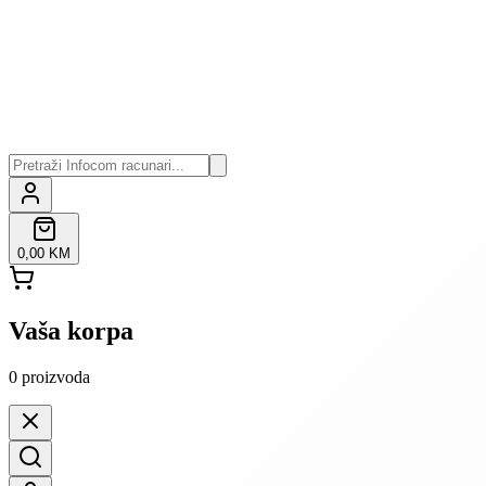
0,00 KM
Vaša korpa
0
proizvoda