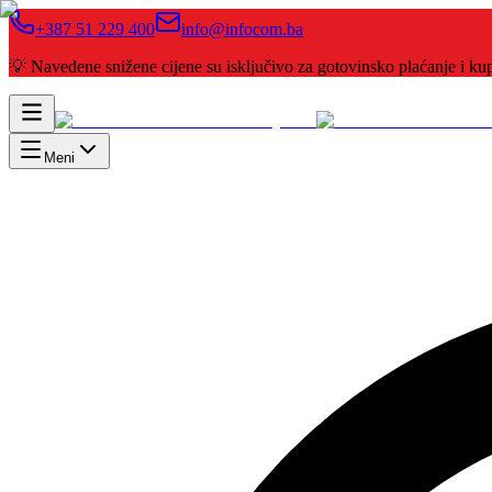
+387 51 229 400
info@infocom.ba
💡 Navedene snižene cijene su isključivo za gotovinsko plaćanje i 
Meni