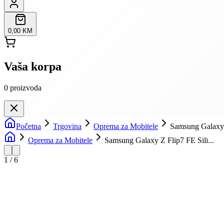
0,00 KM
Vaša korpa
0
proizvoda
Početna
Trgovina
Oprema za Mobitele
Samsung Galaxy 
Oprema za Mobitele
Samsung Galaxy Z Flip7 FE Sili...
1
/
6