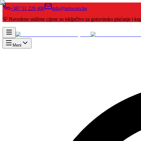
+387 51 229 400
info@infocom.ba
💡 Navedene snižene cijene su isključivo za gotovinsko plaćanje i 
Meni