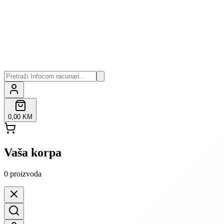
0,00 KM
Vaša korpa
0
proizvoda