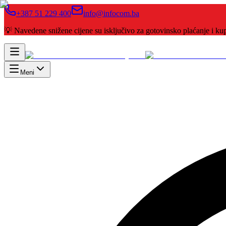
+387 51 229 400
info@infocom.ba
💡 Navedene snižene cijene su isključivo za gotovinsko plaćanje i 
Meni