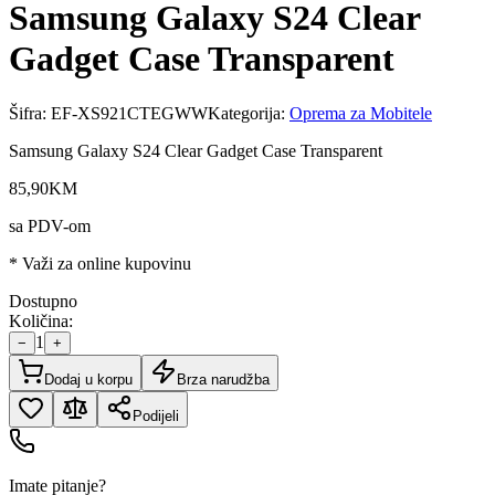
Samsung Galaxy S24 Clear
Gadget Case Transparent
Šifra:
EF-XS921CTEGWW
Kategorija:
Oprema za Mobitele
Samsung Galaxy S24 Clear Gadget Case Transparent
85
,
90
KM
sa PDV-om
* Važi za online kupovinu
Dostupno
Količina:
1
−
+
Dodaj u korpu
Brza narudžba
Podijeli
Imate pitanje?