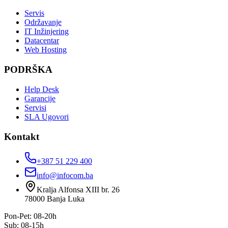
Servis
Održavanje
IT Inžinjering
Datacentar
Web Hosting
PODRŠKA
Help Desk
Garancije
Servisi
SLA Ugovori
Kontakt
+387 51 229 400
info@infocom.ba
Kralja Alfonsa XIII br. 26
78000
Banja Luka
Pon-Pet: 08-20h
Sub: 08-15h