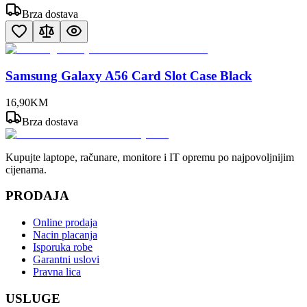
Brza dostava
Samsung Galaxy A56 Card Slot Case Black
16
,
90
KM
Brza dostava
Kupujte laptope, računare, monitore i IT opremu po najpovoljnijim
cijenama.
PRODAJA
Online prodaja
Nacin placanja
Isporuka robe
Garantni uslovi
Pravna lica
USLUGE