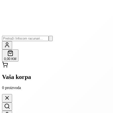
0,00 KM
Vaša korpa
0
proizvoda