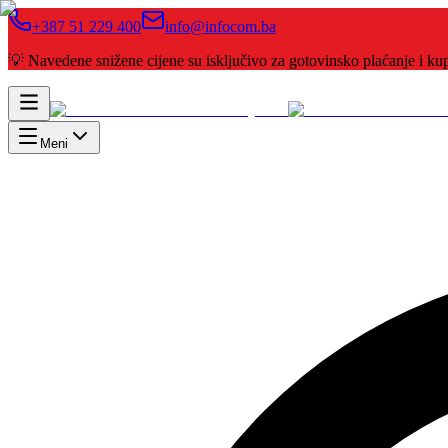
+387 51 229 400
info@infocom.ba
💡 Navedene snižene cijene su isključivo za gotovinsko plaćanje i 
Meni