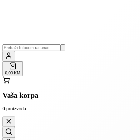
0,00 KM
Vaša korpa
0
proizvoda