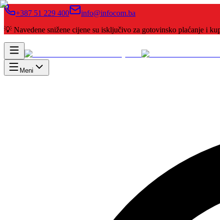
+387 51 229 400
info@infocom.ba
💡 Navedene snižene cijene su isključivo za gotovinsko plaćanje i 
Meni