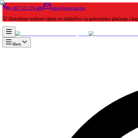
+387 51 229 400
info@infocom.ba
💡 Navedene snižene cijene su isključivo za gotovinsko plaćanje i 
Meni