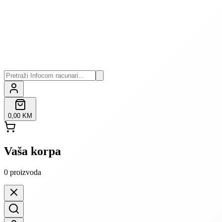
0,00 KM
Vaša korpa
0
proizvoda