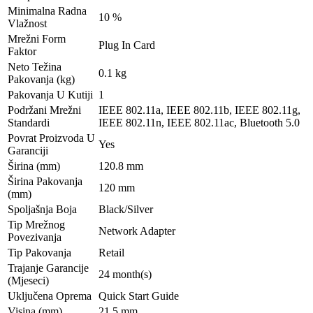
Minimalna Radna
10 %
Vlažnost
Mrežni Form
Plug In Card
Faktor
Neto Težina
0.1 kg
Pakovanja (kg)
Pakovanja U Kutiji
1
Podržani Mrežni
IEEE 802.11a, IEEE 802.11b, IEEE 802.11g,
Standardi
IEEE 802.11n, IEEE 802.11ac, Bluetooth 5.0
Povrat Proizvoda U
Yes
Garanciji
Širina (mm)
120.8 mm
Širina Pakovanja
120 mm
(mm)
Spoljašnja Boja
Black/Silver
Tip Mrežnog
Network Adapter
Povezivanja
Tip Pakovanja
Retail
Trajanje Garancije
24 month(s)
(Mjeseci)
Uključena Oprema
Quick Start Guide
Visina (mm)
21.5 mm