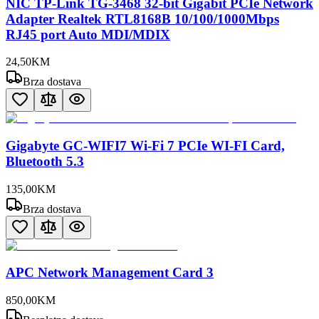
NIC TP-Link TG-3468 32-bit Gigabit PCIe Network
Adapter Realtek RTL8168B 10/100/1000Mbps
RJ45 port Auto MDI/MDIX
24
,
50
KM
Brza dostava
Gigabyte GC-WIFI7 Wi-Fi 7 PCIe WI-FI Card,
Bluetooth 5.3
135
,
00
KM
Brza dostava
APC Network Management Card 3
850
,
00
KM