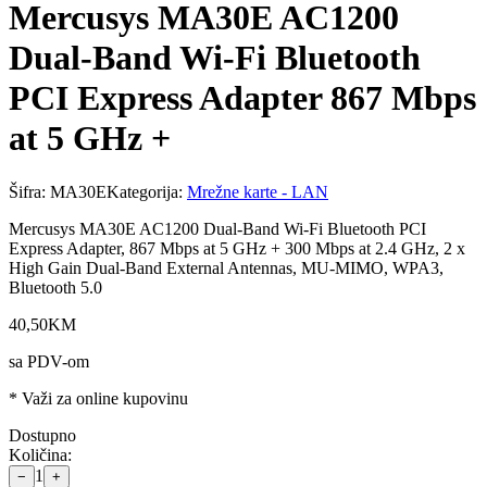
Mercusys MA30E AC1200
Dual-Band Wi-Fi Bluetooth
PCI Express Adapter 867 Mbps
at 5 GHz +
Šifra:
MA30E
Kategorija:
Mrežne karte - LAN
Mercusys MA30E AC1200 Dual-Band Wi-Fi Bluetooth PCI
Express Adapter, 867 Mbps at 5 GHz + 300 Mbps at 2.4 GHz, 2 x
High Gain Dual-Band External Antennas, MU-MIMO, WPA3,
Bluetooth 5.0
40
,
50
KM
sa PDV-om
* Važi za online kupovinu
Dostupno
Količina:
1
−
+