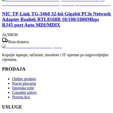
NIC TP-Link TG-3468 32-bit Gigabit PCIe Network
Adapter Realtek RTL8168B 10/100/1000Mbps
RJ45 port Auto MDI/MDIX
24
,
50
KM
Brza dostava
Kupujte laptope, računare, monitore i IT opremu po najpovoljnijim
cijenama.
PRODAJA
Online prodaja
Nacin placanja
Isporuka robe
Garantni uslovi
Pravna lica
USLUGE