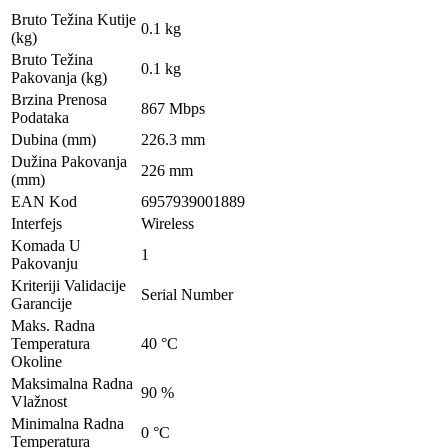
Bruto Težina Kutije
0.1 kg
(kg)
Bruto Težina
0.1 kg
Pakovanja (kg)
Brzina Prenosa
867 Mbps
Podataka
Dubina (mm)
226.3 mm
Dužina Pakovanja
226 mm
(mm)
EAN Kod
6957939001889
Interfejs
Wireless
Komada U
1
Pakovanju
Kriteriji Validacije
Serial Number
Garancije
Maks. Radna
Temperatura
40 °C
Okoline
Maksimalna Radna
90 %
Vlažnost
Minimalna Radna
0 °C
Temperatura