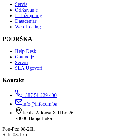
Servis
Održavanje
IT Inžinjering
Datacentar
Web Hosting
PODRŠKA
Help Desk
Garancije
Servisi
SLA Ugovori
Kontakt
+387 51 229 400
info@infocom.ba
Kralja Alfonsa XIII br. 26
78000
Banja Luka
Pon-Pet: 08-20h
Sub: 08-15h