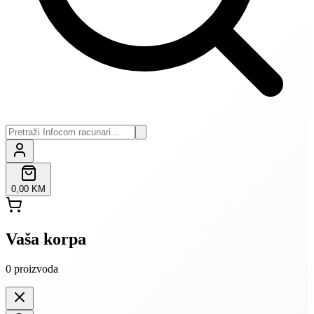
0,00 KM
Vaša korpa
0
proizvoda