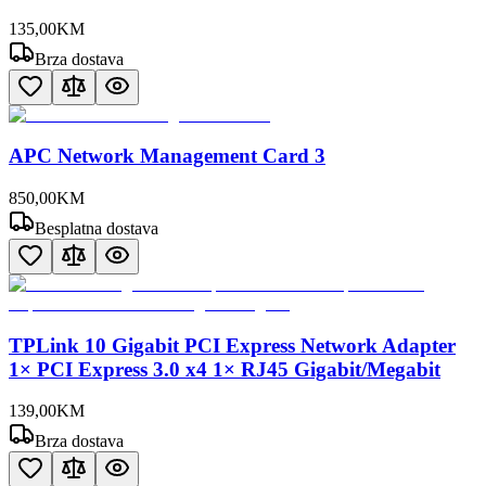
135
,
00
KM
Brza dostava
APC Network Management Card 3
850
,
00
KM
Besplatna dostava
TPLink 10 Gigabit PCI Express Network Adapter
1× PCI Express 3.0 x4 1× RJ45 Gigabit/Megabit
139
,
00
KM
Brza dostava