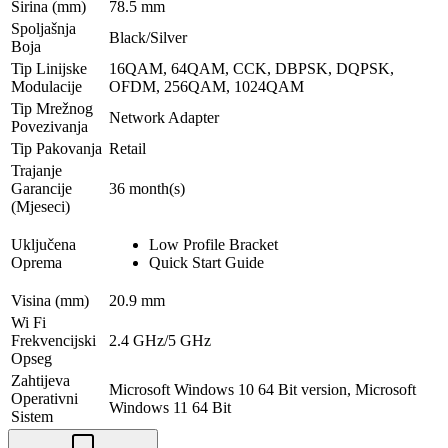
Širina (mm)
78.5 mm
Spoljašnja
Black/Silver
Boja
Tip Linijske
16QAM, 64QAM, CCK, DBPSK, DQPSK,
Modulacije
OFDM, 256QAM, 1024QAM
Tip Mrežnog
Network Adapter
Povezivanja
Tip Pakovanja
Retail
Trajanje
Garancije
36 month(s)
(Mjeseci)
Uključena
Low Profile Bracket
Oprema
Quick Start Guide
Visina (mm)
20.9 mm
Wi Fi
Frekvencijski
2.4 GHz/5 GHz
Opseg
Zahtijeva
Microsoft Windows 10 64 Bit version, Microsoft
Operativni
Windows 11 64 Bit
Sistem