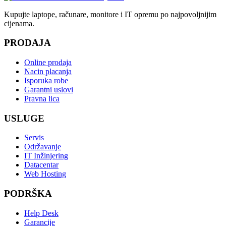
Kupujte laptope, računare, monitore i IT opremu po najpovoljnijim
cijenama.
PRODAJA
Online prodaja
Nacin placanja
Isporuka robe
Garantni uslovi
Pravna lica
USLUGE
Servis
Održavanje
IT Inžinjering
Datacentar
Web Hosting
PODRŠKA
Help Desk
Garancije