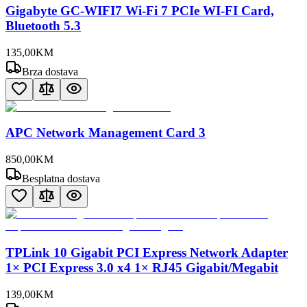
Gigabyte GC-WIFI7 Wi-Fi 7 PCIe WI-FI Card,
Bluetooth 5.3
135
,
00
KM
Brza dostava
APC Network Management Card 3
850
,
00
KM
Besplatna dostava
TPLink 10 Gigabit PCI Express Network Adapter
1× PCI Express 3.0 x4 1× RJ45 Gigabit/Megabit
139
,
00
KM