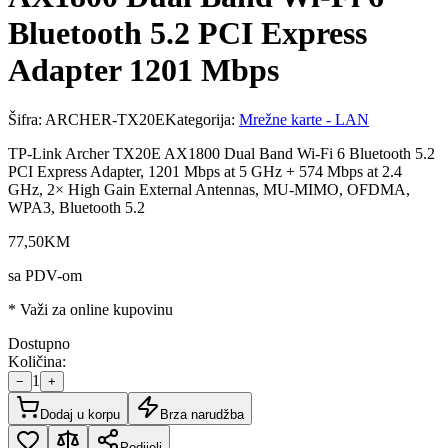
Bluetooth 5.2 PCI Express
Adapter 1201 Mbps
Šifra:
ARCHER-TX20E
Kategorija:
Mrežne karte - LAN
TP-Link Archer TX20E AX1800 Dual Band Wi-Fi 6 Bluetooth 5.2
PCI Express Adapter, 1201 Mbps at 5 GHz + 574 Mbps at 2.4
GHz, 2× High Gain External Antennas, MU-MIMO, OFDMA,
WPA3, Bluetooth 5.2
77
,
50
KM
sa PDV-om
* Važi za online kupovinu
Dostupno
Količina:
1
−
+
Dodaj u korpu
Brza narudžba
Podijeli