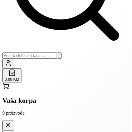
0,00 KM
Vaša korpa
0
proizvoda