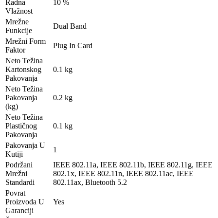
Radna
10 %
Vlažnost
Mrežne
Dual Band
Funkcije
Mrežni Form
Plug In Card
Faktor
Neto Težina
Kartonskog
0.1 kg
Pakovanja
Neto Težina
Pakovanja
0.2 kg
(kg)
Neto Težina
Plastičnog
0.1 kg
Pakovanja
Pakovanja U
1
Kutiji
Podržani
IEEE 802.11a, IEEE 802.11b, IEEE 802.11g, IEEE
Mrežni
802.1x, IEEE 802.11n, IEEE 802.11ac, IEEE
Standardi
802.11ax, Bluetooth 5.2
Povrat
Proizvoda U
Yes
Garanciji