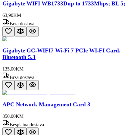
Gigabyte WIFI WB1733Dup to 1733Mbps; BL 5;
63
,
90
KM
Brza dostava
Gigabyte GC-WIFI7 Wi-Fi 7 PCIe WI-FI Card,
Bluetooth 5.3
135
,
00
KM
Brza dostava
APC Network Management Card 3
850
,
00
KM
Besplatna dostava