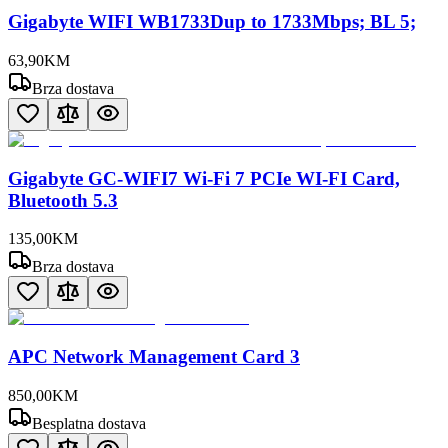
Gigabyte WIFI WB1733Dup to 1733Mbps; BL 5;
63
,
90
KM
Brza dostava
Gigabyte GC-WIFI7 Wi-Fi 7 PCIe WI-FI Card,
Bluetooth 5.3
135
,
00
KM
Brza dostava
APC Network Management Card 3
850
,
00
KM
Besplatna dostava