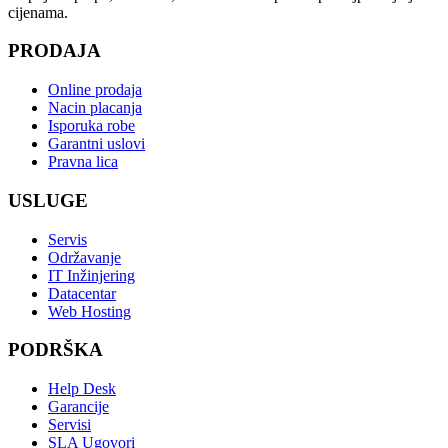
cijenama.
PRODAJA
Online prodaja
Nacin placanja
Isporuka robe
Garantni uslovi
Pravna lica
USLUGE
Servis
Održavanje
IT Inžinjering
Datacentar
Web Hosting
PODRŠKA
Help Desk
Garancije
Servisi
SLA Ugovori