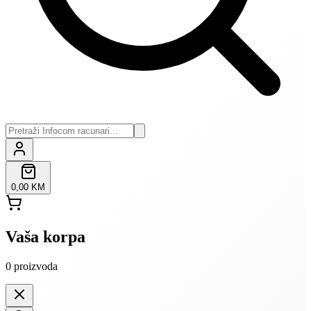
0,00 KM
Vaša korpa
0
proizvoda