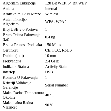
Algoritam Enkripcije
128 Bit WEP, 64 Bit WEP
Antena
Internal
Arhitektura LAN Mreže
Wireless
Autentifikacijski
WPA, WPA2
Algoritam
Broj USB 2.0 Portova
1
Bruto Težina Pakovanja
0.4 kg
(kg)
Brzina Prenosa Podataka
150 Mbps
Certifikati
CE, FCC, RoHS
Dubina (mm)
10 mm
Frekvencija
2.4 GHz
Indikator Statusa
Activity Status
Interfejs
USB
Komada U Pakovanju
1
Kriteriji Validacije
Serial Number
Garancije
Maks. Radna Temperatura
40 °C
Okoline
Maksimalna Radna
90 %
Vlažnost