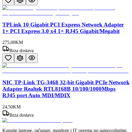
TPLink 10 Gigabit PCI Express Network Adapter
1× PCI Express 3.0 x4 1× RJ45 Gigabit/Megabit
275
,
00
KM
Brza dostava
NIC TP-Link TG-3468 32-bit Gigabit PCIe Network
Adapter Realtek RTL8168B 10/100/1000Mbps
RJ45 port Auto MDI/MDIX
24
,
50
KM
Brza dostava
Kupujte laptope, računare, monitore i IT opremu po najpovoljnijim