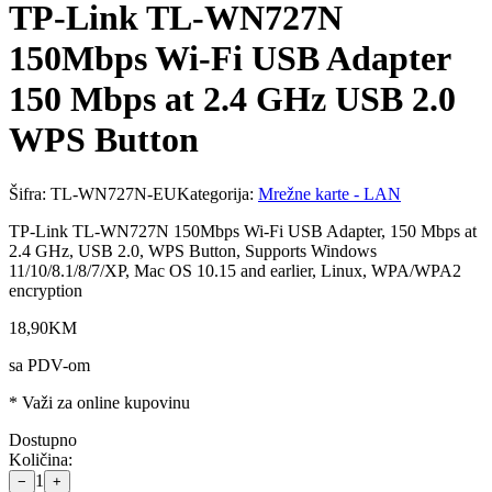
TP-Link TL-WN727N
150Mbps Wi-Fi USB Adapter
150 Mbps at 2.4 GHz USB 2.0
WPS Button
Šifra:
TL-WN727N-EU
Kategorija:
Mrežne karte - LAN
TP-Link TL-WN727N 150Mbps Wi-Fi USB Adapter, 150 Mbps at
2.4 GHz, USB 2.0, WPS Button, Supports Windows
11/10/8.1/8/7/XP, Mac OS 10.15 and earlier, Linux, WPA/WPA2
encryption
18
,
90
KM
sa PDV-om
* Važi za online kupovinu
Dostupno
Količina:
1
−
+