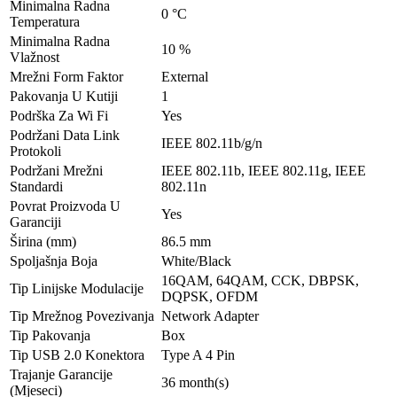
Minimalna Radna
0 °C
Temperatura
Minimalna Radna
10 %
Vlažnost
Mrežni Form Faktor
External
Pakovanja U Kutiji
1
Podrška Za Wi Fi
Yes
Podržani Data Link
IEEE 802.11b/g/n
Protokoli
Podržani Mrežni
IEEE 802.11b, IEEE 802.11g, IEEE
Standardi
802.11n
Povrat Proizvoda U
Yes
Garanciji
Širina (mm)
86.5 mm
Spoljašnja Boja
White/Black
16QAM, 64QAM, CCK, DBPSK,
Tip Linijske Modulacije
DQPSK, OFDM
Tip Mrežnog Povezivanja
Network Adapter
Tip Pakovanja
Box
Tip USB 2.0 Konektora
Type A 4 Pin
Trajanje Garancije
36 month(s)
(Mjeseci)