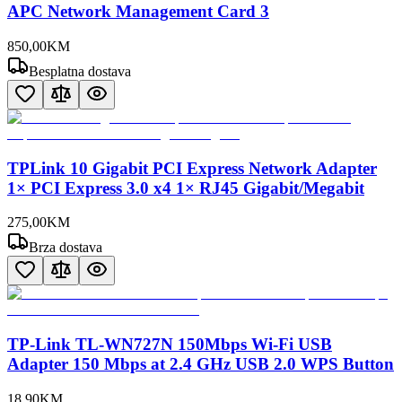
APC Network Management Card 3
850
,
00
KM
Besplatna dostava
TPLink 10 Gigabit PCI Express Network Adapter
1× PCI Express 3.0 x4 1× RJ45 Gigabit/Megabit
275
,
00
KM
Brza dostava
TP-Link TL-WN727N 150Mbps Wi-Fi USB
Adapter 150 Mbps at 2.4 GHz USB 2.0 WPS Button
18
,
90
KM