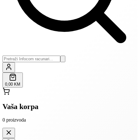
0,00 KM
Vaša korpa
0
proizvoda