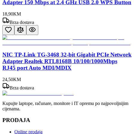
Adapter 150 Mbps at 2.4 GHz USB 2.0 WPS Button
18
,
90
KM
Brza dostava
NIC TP-Link TG-3468 32-bit Gigabit PCIe Network
Adapter Realtek RTL8168B 10/100/1000Mbps
RJ45 port Auto MDI/MDIX
24
,
50
KM
Brza dostava
Kupujte laptope, računare, monitore i IT opremu po najpovoljnijim
cijenama.
PRODAJA
Online prodaja