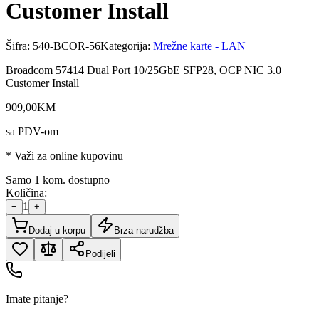
Customer Install
Šifra:
540-BCOR-56
Kategorija:
Mrežne karte - LAN
Broadcom 57414 Dual Port 10/25GbE SFP28, OCP NIC 3.0
Customer Install
909
,
00
KM
sa PDV-om
* Važi za online kupovinu
Samo 1 kom. dostupno
Količina:
1
−
+
Dodaj u korpu
Brza narudžba
Podijeli
Imate pitanje?