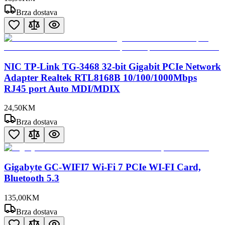
Brza dostava
NIC TP-Link TG-3468 32-bit Gigabit PCIe Network
Adapter Realtek RTL8168B 10/100/1000Mbps
RJ45 port Auto MDI/MDIX
24
,
50
KM
Brza dostava
Gigabyte GC-WIFI7 Wi-Fi 7 PCIe WI-FI Card,
Bluetooth 5.3
135
,
00
KM
Brza dostava