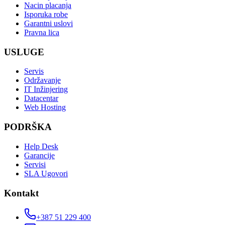
Nacin placanja
Isporuka robe
Garantni uslovi
Pravna lica
USLUGE
Servis
Održavanje
IT Inžinjering
Datacentar
Web Hosting
PODRŠKA
Help Desk
Garancije
Servisi
SLA Ugovori
Kontakt
+387 51 229 400