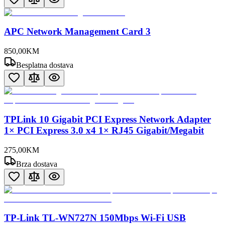
APC Network Management Card 3
850
,
00
KM
Besplatna dostava
TPLink 10 Gigabit PCI Express Network Adapter
1× PCI Express 3.0 x4 1× RJ45 Gigabit/Megabit
275
,
00
KM
Brza dostava
TP-Link TL-WN727N 150Mbps Wi-Fi USB