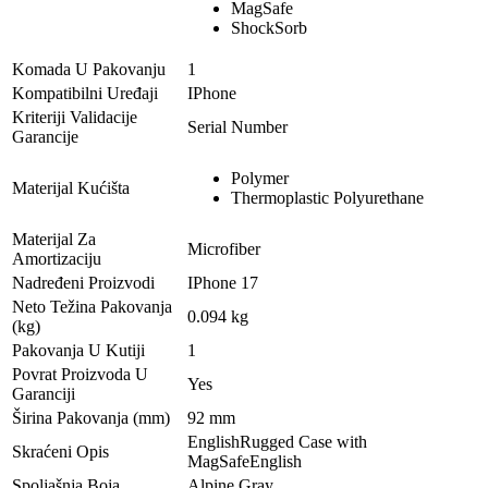
MagSafe
ShockSorb
Komada U Pakovanju
1
Kompatibilni Uređaji
IPhone
Kriteriji Validacije
Serial Number
Garancije
Polymer
Materijal Kućišta
Thermoplastic Polyurethane
Materijal Za
Microfiber
Amortizaciju
Nadređeni Proizvodi
IPhone 17
Neto Težina Pakovanja
0.094 kg
(kg)
Pakovanja U Kutiji
1
Povrat Proizvoda U
Yes
Garanciji
Širina Pakovanja (mm)
92 mm
EnglishRugged Case with
Skraćeni Opis
MagSafeEnglish
Spoljašnja Boja
Alpine Gray