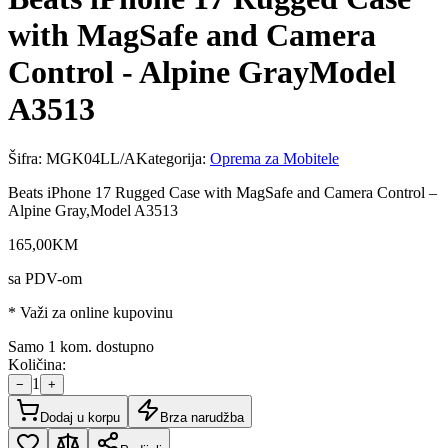
with MagSafe and Camera
Control - Alpine GrayModel
A3513
Šifra:
MGK04LL/A
Kategorija:
Oprema za Mobitele
Beats iPhone 17 Rugged Case with MagSafe and Camera Control –
Alpine Gray,Model A3513
165
,
00
KM
sa PDV-om
* Važi za online kupovinu
Samo 1 kom. dostupno
Količina:
1
−
+
Dodaj u korpu
Brza narudžba