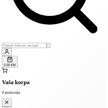
0,00 KM
Vaša korpa
0
proizvoda