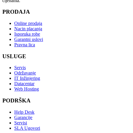
cijenama.
PRODAJA
Online prodaja
Nacin placanja
Isporuka robe
Garantni uslovi
Pravna lica
USLUGE
Servis
Održavanje
IT Inžinjering
Datacentar
Web Hosting
PODRŠKA
Help Desk
Garancije
Servisi
SLA Ugovori