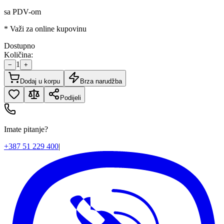
sa PDV-om
* Važi za online kupovinu
Dostupno
Količina:
1
−
+
Dodaj u korpu
Brza narudžba
Podijeli
Imate pitanje?
+387 51 229 400
|