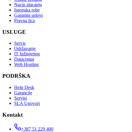
Nacin placanja
Isporuka robe
Garantni uslovi
Pravna lica
USLUGE
Servis
Održavanje
IT Inžinjering
Datacentar
Web Hosting
PODRŠKA
Help Desk
Garancije
Servisi
SLA Ugovori
Kontakt
+387 51 229 400