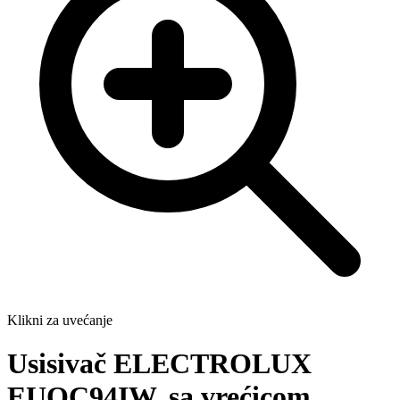
Klikni za uvećanje
Usisivač ELECTROLUX
EUOC94IW, sa vrećicom