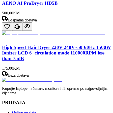
AENO AI ProDryer HD5B
500
,
00
KM
Besplatna dostava
High Speed Hair Dryer 220V-240V~50-60Hz 1500W
Ionizer LCD 6+circulation mode 110000RPM less
than 75dB
175
,
00
KM
Brza dostava
Kupujte laptope, računare, monitore i IT opremu po najpovoljnijim
cijenama.
PRODAJA
Online prodaja