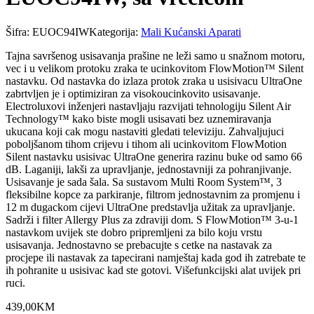
Šifra:
EUOC94IW
Kategorija:
Mali Kućanski Aparati
Tajna savršenog usisavanja prašine ne leži samo u snažnom motoru,
vec i u velikom protoku zraka te ucinkovitom FlowMotion™ Silent
nastavku. Od nastavka do izlaza protok zraka u usisivacu UltraOne
zabrtvljen je i optimiziran za visokoucinkovito usisavanje.
Electroluxovi inženjeri nastavljaju razvijati tehnologiju Silent Air
Technology™ kako biste mogli usisavati bez uznemiravanja
ukucana koji cak mogu nastaviti gledati televiziju. Zahvaljujuci
poboljšanom tihom crijevu i tihom ali ucinkovitom FlowMotion
Silent nastavku usisivac UltraOne generira razinu buke od samo 66
dB. Laganiji, lakši za upravljanje, jednostavniji za pohranjivanje.
Usisavanje je sada šala. Sa sustavom Multi Room System™, 3
fleksibilne kopce za parkiranje, filtrom jednostavnim za promjenu i
12 m dugackom cijevi UltraOne predstavlja užitak za upravljanje.
Sadrži i filter Allergy Plus za zdraviji dom. S FlowMotion™ 3-u-1
nastavkom uvijek ste dobro pripremljeni za bilo koju vrstu
usisavanja. Jednostavno se prebacujte s cetke na nastavak za
procjepe ili nastavak za tapecirani namještaj kada god ih zatrebate te
ih pohranite u usisivac kad ste gotovi. Višefunkcijski alat uvijek pri
ruci.
439
,
00
KM