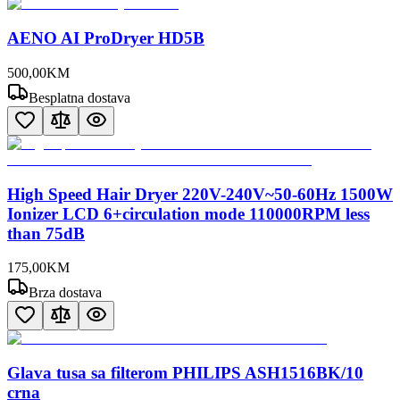
AENO AI ProDryer HD5B
500
,
00
KM
Besplatna dostava
High Speed Hair Dryer 220V-240V~50-60Hz 1500W
Ionizer LCD 6+circulation mode 110000RPM less
than 75dB
175
,
00
KM
Brza dostava
Glava tusa sa filterom PHILIPS ASH1516BK/10
crna