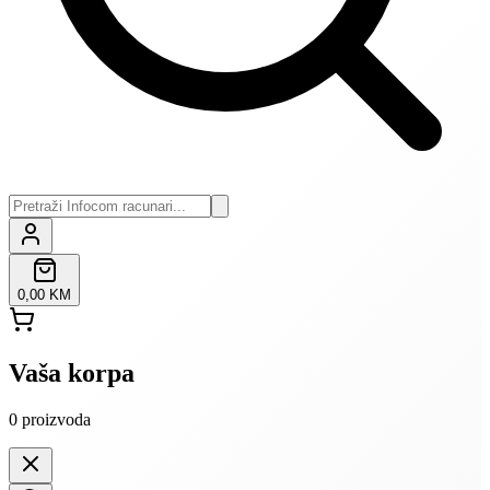
0,00 KM
Vaša korpa
0
proizvoda