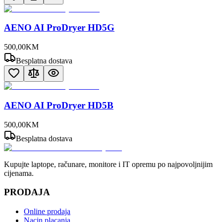
AENO AI ProDryer HD5G
500
,
00
KM
Besplatna dostava
AENO AI ProDryer HD5B
500
,
00
KM
Besplatna dostava
Kupujte laptope, računare, monitore i IT opremu po najpovoljnijim
cijenama.
PRODAJA
Online prodaja
Nacin placanja