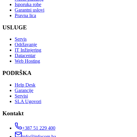
Isporuka robe
Garantni uslovi
Pravna lica
USLUGE
Servis
Održavanje
IT Inžinjering
Datacentar
Web Hosting
PODRŠKA
Help Desk
Garancije
Servisi
SLA Ugovori
Kontakt
+387 51 229 400
info@infocom.ba