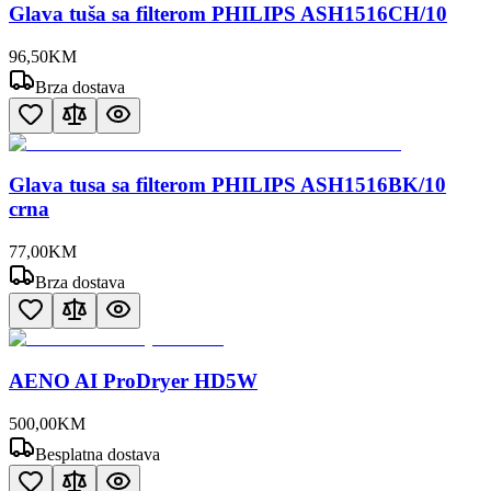
Glava tuša sa filterom PHILIPS ASH1516CH/10
96
,
50
KM
Brza dostava
Glava tusa sa filterom PHILIPS ASH1516BK/10
crna
77
,
00
KM
Brza dostava
AENO AI ProDryer HD5W
500
,
00
KM
Besplatna dostava