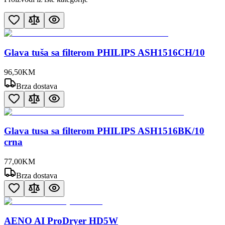
Glava tuša sa filterom PHILIPS ASH1516CH/10
96
,
50
KM
Brza dostava
Glava tusa sa filterom PHILIPS ASH1516BK/10
crna
77
,
00
KM
Brza dostava
AENO AI ProDryer HD5W