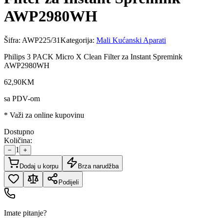
AWP2980WH
Šifra:
AWP225/31
Kategorija:
Mali Kućanski Aparati
Philips 3 PACK Micro X Clean Filter za Instant Spremink
AWP2980WH
62
,
90
KM
sa PDV-om
* Važi za online kupovinu
Dostupno
Količina:
1
−
+
Dodaj u korpu
Brza narudžba
Podijeli
Imate pitanje?