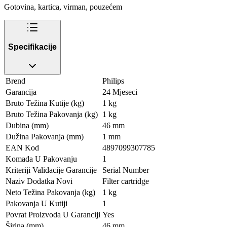
Gotovina, kartica, virman, pouzećem
Specifikacije
Brend
Philips
Garancija
24 Mjeseci
Bruto Težina Kutije (kg)
1 kg
Bruto Težina Pakovanja (kg)
1 kg
Dubina (mm)
46 mm
Dužina Pakovanja (mm)
1 mm
EAN Kod
4897099307785
Komada U Pakovanju
1
Kriteriji Validacije Garancije
Serial Number
Naziv Dodatka Novi
Filter cartridge
Neto Težina Pakovanja (kg)
1 kg
Pakovanja U Kutiji
1
Povrat Proizvoda U Garanciji
Yes
Širina (mm)
46 mm