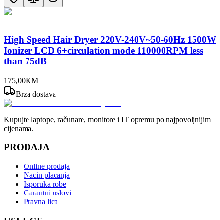
High Speed Hair Dryer 220V-240V~50-60Hz 1500W
Ionizer LCD 6+circulation mode 110000RPM less
than 75dB
175
,
00
KM
Brza dostava
Kupujte laptope, računare, monitore i IT opremu po najpovoljnijim
cijenama.
PRODAJA
Online prodaja
Nacin placanja
Isporuka robe
Garantni uslovi
Pravna lica