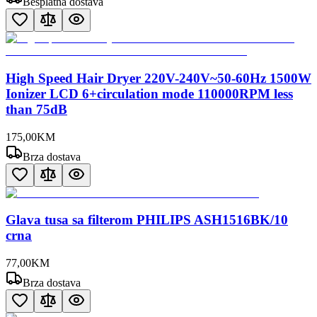
Besplatna dostava
High Speed Hair Dryer 220V-240V~50-60Hz 1500W
Ionizer LCD 6+circulation mode 110000RPM less
than 75dB
175
,
00
KM
Brza dostava
Glava tusa sa filterom PHILIPS ASH1516BK/10
crna
77
,
00
KM
Brza dostava