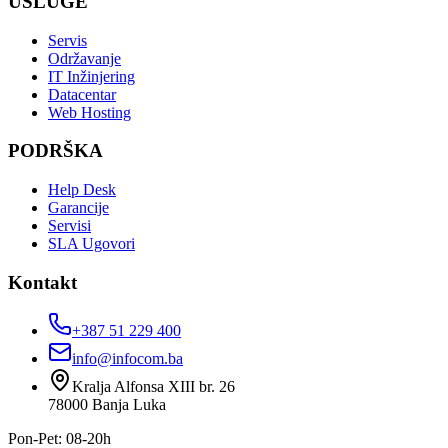
USLUGE
Servis
Održavanje
IT Inžinjering
Datacentar
Web Hosting
PODRŠKA
Help Desk
Garancije
Servisi
SLA Ugovori
Kontakt
+387 51 229 400
info@infocom.ba
Kralja Alfonsa XIII br. 26
78000
Banja Luka
Pon-Pet: 08-20h