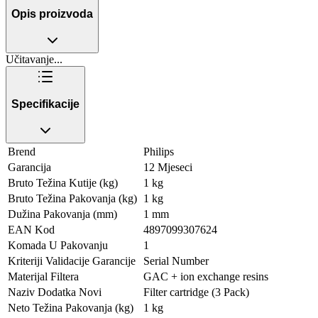
Opis proizvoda
Učitavanje...
Specifikacije
Brend
Philips
Garancija
12 Mjeseci
Bruto Težina Kutije (kg)
1 kg
Bruto Težina Pakovanja (kg)
1 kg
Dužina Pakovanja (mm)
1 mm
EAN Kod
4897099307624
Komada U Pakovanju
1
Kriteriji Validacije Garancije
Serial Number
Materijal Filtera
GAC + ion exchange resins
Naziv Dodatka Novi
Filter cartridge (3 Pack)
Neto Težina Pakovanja (kg)
1 kg