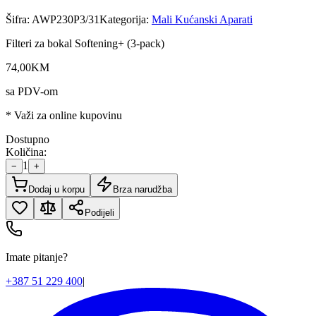
Šifra:
AWP230P3/31
Kategorija:
Mali Kućanski Aparati
Filteri za bokal Softening+ (3-pack)
74
,
00
KM
sa PDV-om
* Važi za online kupovinu
Dostupno
Količina:
1
−
+
Dodaj u korpu
Brza narudžba
Podijeli
Imate pitanje?
+387 51 229 400
|