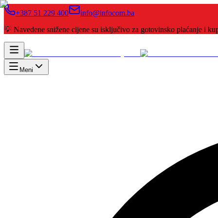
+387 51 229 400
info@infocom.ba
💡 Navedene snižene cijene su isključivo za gotovinsko plaćanje i 
Meni