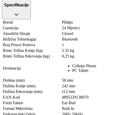
Specifikacije
Brend
Philips
Garancija
24 Mjeseci
Akustični Dizajn
Closed
Bežična Tehnologija
Bluetooth
Broj Power Portova
1
Bruto Težina Kutije (kg)
2.35 kg
Bruto Težina Pakovanja (kg)
0.25 kg
Cellular Phone
Destinacija
PC Tablet
Dubina (mm)
58 mm
Dužina Kutije (mm)
242 mm
Dužina Pakovanja (mm)
112 mm
EAN Kod
4895229138070
Form Faktor
Ear Bud
Format Mikrofona
Built In
Frekvencijski Odziv
20Hz 20kHz