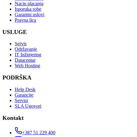
Nacin placanja
Isporuka robe
Garantni uslovi
Pravna lica
USLUGE
Servis
Održavanje
IT Inžinjering
Datacentar
Web Hosting
PODRŠKA
Help Desk
Garancije
Servisi
SLA Ugovori
Kontakt
+387 51 229 400