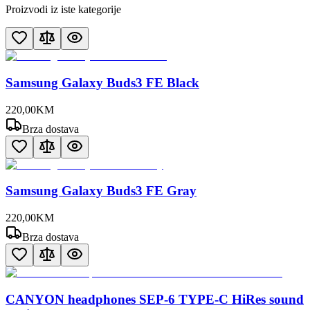
Proizvodi iz iste kategorije
Samsung Galaxy Buds3 FE Black
220
,
00
KM
Brza dostava
Samsung Galaxy Buds3 FE Gray
220
,
00
KM
Brza dostava
CANYON headphones SEP-6 TYPE-C HiRes sound