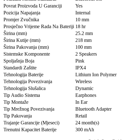
Povrat Proizvoda U Garanciji
Yes
Pozicija Napajanja
Internal
Promjer Zvučnika
10 mm
Prosječno Vrijeme Rada Na Bateriji
18 hr
Širina (mm)
25.2 mm
Širina Kutije (mm)
218 mm
Širina Pakovanja (mm)
100 mm
Sistemske Komponente
2 Speakers
Spoljašnja Boja
Pink
Standardi Zaštite
IPX4
Tehnologija Baterije
Lithium Ion Polymer
Tehnologija Povezivanja
Wireless
Tehnologija Slušalica
Dynamic
Tip Audio Sistema
Earphones
Tip Montaže
In Ear
Tip Mrežnog Povezivanja
Bluetooth Adapter
Tip Pakovanja
Retail
Trajanje Garancije (Mjeseci)
24 month(s)
Trenutni Kapacitet Baterije
300 mAh