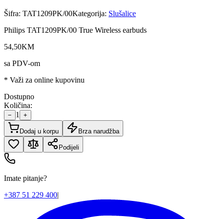
Šifra:
TAT1209PK/00
Kategorija:
Slušalice
Philips TAT1209PK/00 True Wireless earbuds
54
,
50
KM
sa PDV-om
* Važi za online kupovinu
Dostupno
Količina:
1
−
+
Dodaj u korpu
Brza narudžba
Podijeli
Imate pitanje?
+387 51 229 400
|