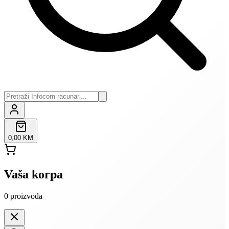
0,00 KM
Vaša korpa
0
proizvoda