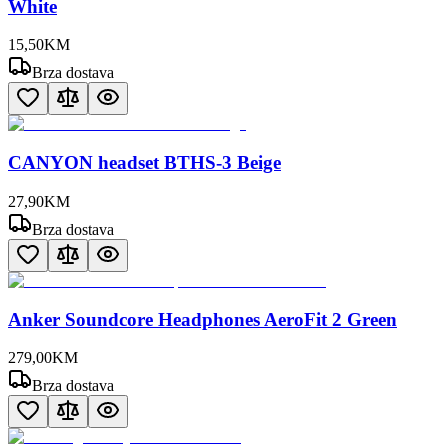
White
15
,
50
KM
Brza dostava
CANYON headset BTHS-3 Beige
27
,
90
KM
Brza dostava
Anker Soundcore Headphones AeroFit 2 Green
279
,
00
KM
Brza dostava