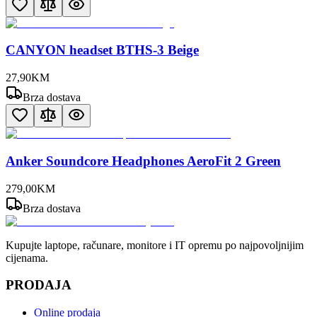
CANYON headset BTHS-3 Beige
27
,
90
KM
Brza dostava
Anker Soundcore Headphones AeroFit 2 Green
279
,
00
KM
Brza dostava
Kupujte laptope, računare, monitore i IT opremu po najpovoljnijim
cijenama.
PRODAJA
Online prodaja