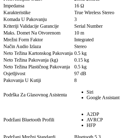
Impedansa
16 Ω
Karakteristike
True Wireless Stereo
Komada U Pakovanju
3
Kriteriji Validacije Garancije
Serial Number
Maks. Domet Na Otvorenom
10 m
Mrežni Form Faktor
Integrated
Način Audio Izlaza
Stereo
Neto Težina Kartonskog Pakovanja
0.5 kg
Neto Težina Pakovanja (kg)
0.15 kg
Neto Težina Plastičnog Pakovanja
0.5 kg
Osjetljivost
97 dB
Pakovanja U Kutiji
8
Siri
Podrška Za Glasovnog Asistenta
Google Assistant
A2DP
Podržani Bluetooth Profili
AVRCP
HFP
Podržani Mrežni Standardi
Bluetooth 5.3