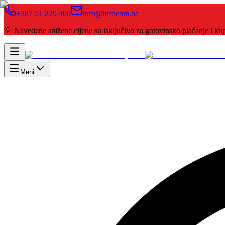
+387 51 229 400
info@infocom.ba
💡 Navedene snižene cijene su isključivo za gotovinsko plaćanje i 
Meni