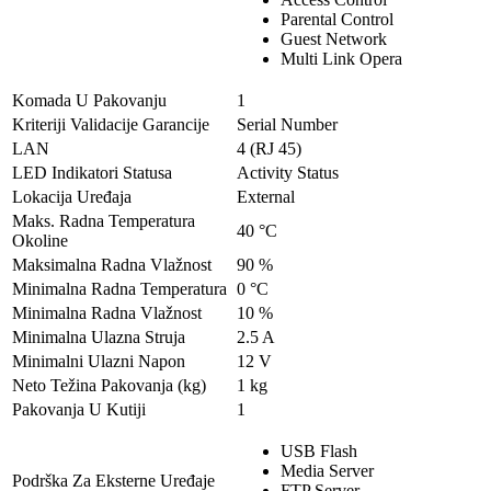
Parental Control
Guest Network
Multi Link Opera
Komada U Pakovanju
1
Kriteriji Validacije Garancije
Serial Number
LAN
4 (RJ 45)
LED Indikatori Statusa
Activity Status
Lokacija Uređaja
External
Maks. Radna Temperatura
40 °C
Okoline
Maksimalna Radna Vlažnost
90 %
Minimalna Radna Temperatura
0 °C
Minimalna Radna Vlažnost
10 %
Minimalna Ulazna Struja
2.5 A
Minimalni Ulazni Napon
12 V
Neto Težina Pakovanja (kg)
1 kg
Pakovanja U Kutiji
1
USB Flash
Media Server
Podrška Za Eksterne Uređaje
FTP Server