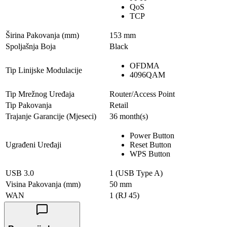
QoS
TCP
Širina Pakovanja (mm)
153 mm
Spoljašnja Boja
Black
OFDMA
Tip Linijske Modulacije
4096QAM
Tip Mrežnog Uređaja
Router/Access Point
Tip Pakovanja
Retail
Trajanje Garancije (Mjeseci)
36 month(s)
Power Button
Ugrađeni Uređaji
Reset Button
WPS Button
USB 3.0
1 (USB Type A)
Visina Pakovanja (mm)
50 mm
WAN
1 (RJ 45)