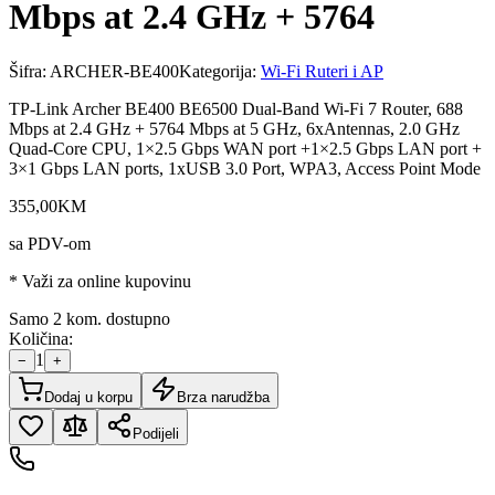
Mbps at 2.4 GHz + 5764
Šifra:
ARCHER-BE400
Kategorija:
Wi-Fi Ruteri i AP
TP-Link Archer BE400 BE6500 Dual-Band Wi-Fi 7 Router, 688
Mbps at 2.4 GHz + 5764 Mbps at 5 GHz, 6xAntennas, 2.0 GHz
Quad-Core CPU, 1×2.5 Gbps WAN port +1×2.5 Gbps LAN port +
3×1 Gbps LAN ports, 1xUSB 3.0 Port, WPA3, Access Point Mode
355
,
00
KM
sa PDV-om
* Važi za online kupovinu
Samo 2 kom. dostupno
Količina:
1
−
+
Dodaj u korpu
Brza narudžba
Podijeli