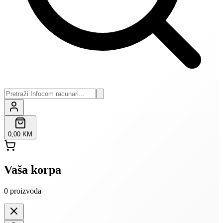
0,00 KM
Vaša korpa
0
proizvoda