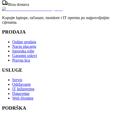
Brza dostava
Kupujte laptope, računare, monitore i IT opremu po najpovoljnijim
cijenama.
PRODAJA
Online prodaja
Nacin placanja
Isporuka robe
Garantni uslovi
Pravna lica
USLUGE
Servis
Održavanje
IT Inžinjering
Datacentar
Web Hosting
PODRŠKA