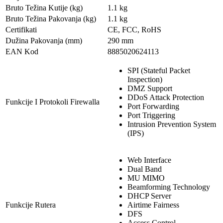
Bruto Težina Kutije (kg)
1.1 kg
Bruto Težina Pakovanja (kg)
1.1 kg
Certifikati
CE, FCC, RoHS
Dužina Pakovanja (mm)
290 mm
EAN Kod
8885020624113
SPI (Stateful Packet
Inspection)
DMZ Support
DDoS Attack Protection
Funkcije I Protokoli Firewalla
Port Forwarding
Port Triggering
Intrusion Prevention System
(IPS)
Web Interface
Dual Band
MU MIMO
Beamforming Technology
DHCP Server
Funkcije Rutera
Airtime Fairness
DFS
Access Control