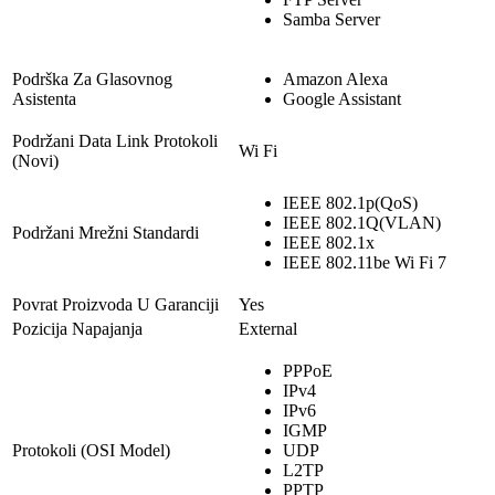
Samba Server
Podrška Za Glasovnog
Amazon Alexa
Asistenta
Google Assistant
Podržani Data Link Protokoli
Wi Fi
(Novi)
IEEE 802.1p(QoS)
IEEE 802.1Q(VLAN)
Podržani Mrežni Standardi
IEEE 802.1x
IEEE 802.11be Wi Fi 7
Povrat Proizvoda U Garanciji
Yes
Pozicija Napajanja
External
PPPoE
IPv4
IPv6
IGMP
Protokoli (OSI Model)
UDP
L2TP
PPTP