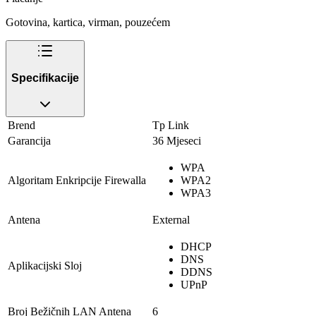
Gotovina, kartica, virman, pouzećem
Specifikacije
Brend
Tp Link
Garancija
36 Mjeseci
WPA
Algoritam Enkripcije Firewalla
WPA2
WPA3
Antena
External
DHCP
DNS
Aplikacijski Sloj
DDNS
UPnP
Broj Bežičnih LAN Antena
6