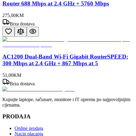
Router 688 Mbps at 2.4 GHz + 5760 Mbps
275
,
00
KM
Brza dostava
AC1200 Dual-Band Wi-Fi Gigabit RouterSPEED:
300 Mbps at 2.4 GHz + 867 Mbps at 5
51
,
00
KM
Brza dostava
Kupujte laptope, računare, monitore i IT opremu po najpovoljnijim
cijenama.
PRODAJA
Online prodaja
Nacin placanja