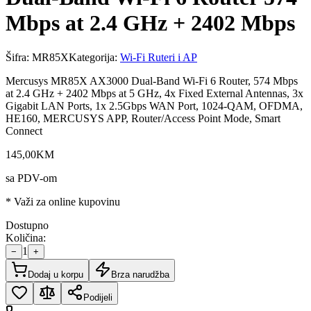
Mbps at 2.4 GHz + 2402 Mbps
Šifra:
MR85X
Kategorija:
Wi-Fi Ruteri i AP
Mercusys MR85X AX3000 Dual-Band Wi-Fi 6 Router, 574 Mbps
at 2.4 GHz + 2402 Mbps at 5 GHz, 4x Fixed External Antennas, 3x
Gigabit LAN Ports, 1x 2.5Gbps WAN Port, 1024-QAM, OFDMA,
HE160, MERCUSYS APP, Router/Access Point Mode, Smart
Connect
145
,
00
KM
sa PDV-om
* Važi za online kupovinu
Dostupno
Količina:
1
−
+
Dodaj u korpu
Brza narudžba
Podijeli