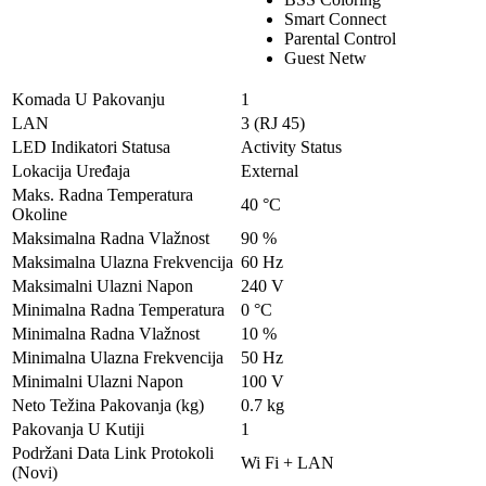
Smart Connect
Parental Control
Guest Netw
Komada U Pakovanju
1
LAN
3 (RJ 45)
LED Indikatori Statusa
Activity Status
Lokacija Uređaja
External
Maks. Radna Temperatura
40 °C
Okoline
Maksimalna Radna Vlažnost
90 %
Maksimalna Ulazna Frekvencija
60 Hz
Maksimalni Ulazni Napon
240 V
Minimalna Radna Temperatura
0 °C
Minimalna Radna Vlažnost
10 %
Minimalna Ulazna Frekvencija
50 Hz
Minimalni Ulazni Napon
100 V
Neto Težina Pakovanja (kg)
0.7 kg
Pakovanja U Kutiji
1
Podržani Data Link Protokoli
Wi Fi + LAN
(Novi)