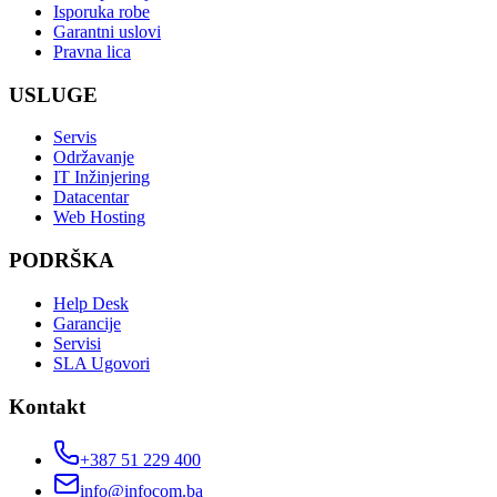
Isporuka robe
Garantni uslovi
Pravna lica
USLUGE
Servis
Održavanje
IT Inžinjering
Datacentar
Web Hosting
PODRŠKA
Help Desk
Garancije
Servisi
SLA Ugovori
Kontakt
+387 51 229 400
info@infocom.ba