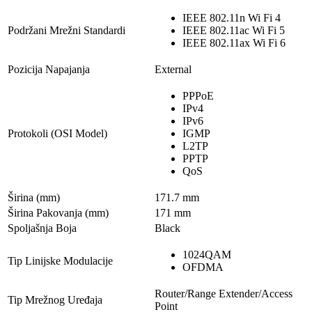
IEEE 802.11n Wi Fi 4
Podržani Mrežni Standardi
IEEE 802.11ac Wi Fi 5
IEEE 802.11ax Wi Fi 6
Pozicija Napajanja
External
PPPoE
IPv4
IPv6
Protokoli (OSI Model)
IGMP
L2TP
PPTP
QoS
Širina (mm)
171.7 mm
Širina Pakovanja (mm)
171 mm
Spoljašnja Boja
Black
1024QAM
Tip Linijske Modulacije
OFDMA
Router/Range Extender/Access
Tip Mrežnog Uređaja
Point