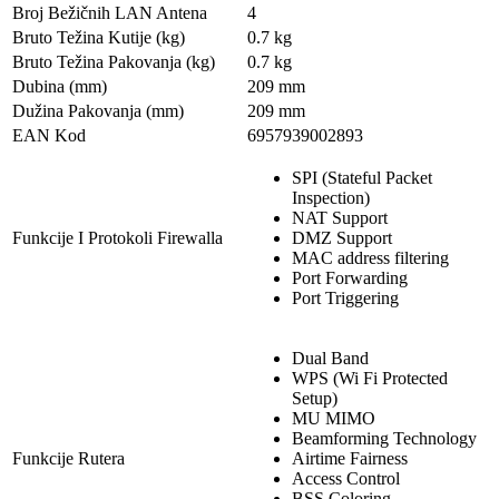
Broj Bežičnih LAN Antena
4
Bruto Težina Kutije (kg)
0.7 kg
Bruto Težina Pakovanja (kg)
0.7 kg
Dubina (mm)
209 mm
Dužina Pakovanja (mm)
209 mm
EAN Kod
6957939002893
SPI (Stateful Packet
Inspection)
NAT Support
Funkcije I Protokoli Firewalla
DMZ Support
MAC address filtering
Port Forwarding
Port Triggering
Dual Band
WPS (Wi Fi Protected
Setup)
MU MIMO
Beamforming Technology
Funkcije Rutera
Airtime Fairness
Access Control
BSS Coloring