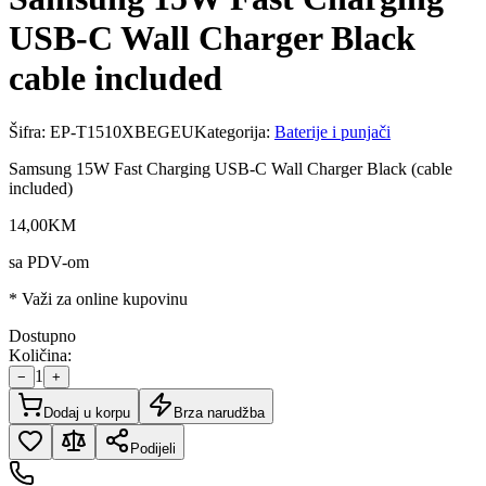
USB-C Wall Charger Black
cable included
Šifra:
EP-T1510XBEGEU
Kategorija:
Baterije i punjači
Samsung 15W Fast Charging USB-C Wall Charger Black (cable
included)
14
,
00
KM
sa PDV-om
* Važi za online kupovinu
Dostupno
Količina:
1
−
+
Dodaj u korpu
Brza narudžba
Podijeli