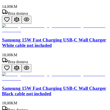
14
,
00
KM
Brza dostava
Samsung 15W Fast Charging USB-C Wall Charger
White cable not included
18
,
00
KM
Brza dostava
Samsung 15W Fast Charging USB-C Wall Charger
Black cable not included
18
,
00
KM
Brza dostava