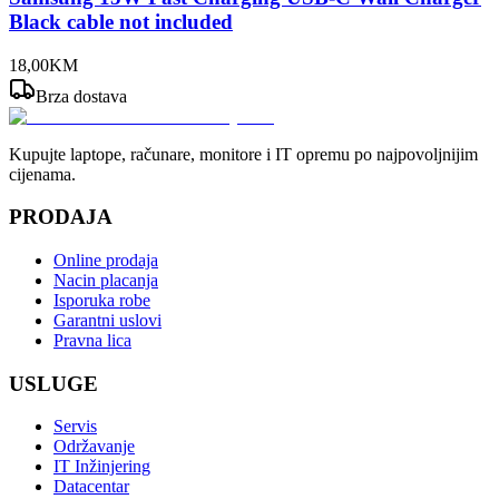
Black cable not included
18
,
00
KM
Brza dostava
Kupujte laptope, računare, monitore i IT opremu po najpovoljnijim
cijenama.
PRODAJA
Online prodaja
Nacin placanja
Isporuka robe
Garantni uslovi
Pravna lica
USLUGE
Servis
Održavanje
IT Inžinjering
Datacentar