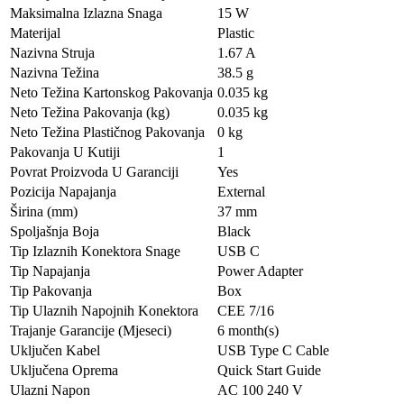
Maksimalna Izlazna Snaga
15 W
Materijal
Plastic
Nazivna Struja
1.67 A
Nazivna Težina
38.5 g
Neto Težina Kartonskog Pakovanja
0.035 kg
Neto Težina Pakovanja (kg)
0.035 kg
Neto Težina Plastičnog Pakovanja
0 kg
Pakovanja U Kutiji
1
Povrat Proizvoda U Garanciji
Yes
Pozicija Napajanja
External
Širina (mm)
37 mm
Spoljašnja Boja
Black
Tip Izlaznih Konektora Snage
USB C
Tip Napajanja
Power Adapter
Tip Pakovanja
Box
Tip Ulaznih Napojnih Konektora
CEE 7/16
Trajanje Garancije (Mjeseci)
6 month(s)
Uključen Kabel
USB Type C Cable
Uključena Oprema
Quick Start Guide
Ulazni Napon
AC 100 240 V