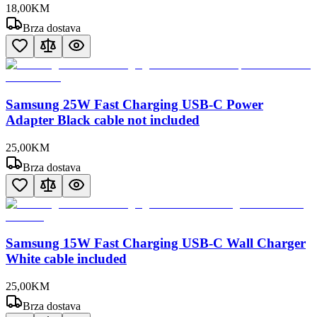
18
,
00
KM
Brza dostava
Samsung 25W Fast Charging USB-C Power
Adapter Black cable not included
25
,
00
KM
Brza dostava
Samsung 15W Fast Charging USB-C Wall Charger
White cable included
25
,
00
KM
Brza dostava