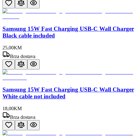
Samsung 15W Fast Charging USB-C Wall Charger
Black cable included
25
,
00
KM
Brza dostava
Samsung 15W Fast Charging USB-C Wall Charger
White cable not included
18
,
00
KM
Brza dostava