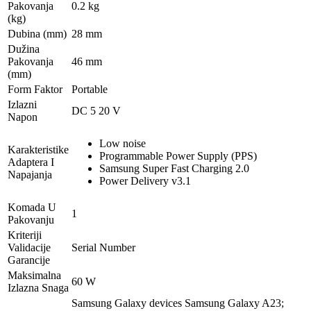
Pakovanja
0.2 kg
(kg)
Dubina (mm)
28 mm
Dužina
Pakovanja
46 mm
(mm)
Form Faktor
Portable
Izlazni
DC 5 20 V
Napon
Low noise
Karakteristike
Programmable Power Supply (PPS)
Adaptera I
Samsung Super Fast Charging 2.0
Napajanja
Power Delivery v3.1
Komada U
1
Pakovanju
Kriteriji
Validacije
Serial Number
Garancije
Maksimalna
60 W
Izlazna Snaga
Samsung Galaxy devices Samsung Galaxy A23;