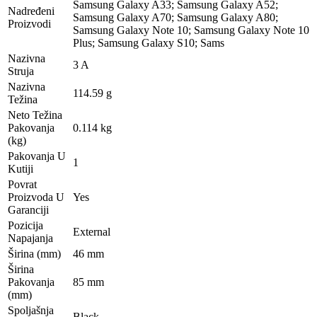
Samsung Galaxy A33; Samsung Galaxy A52;
Nadređeni
Samsung Galaxy A70; Samsung Galaxy A80;
Proizvodi
Samsung Galaxy Note 10; Samsung Galaxy Note 10
Plus; Samsung Galaxy S10; Sams
Nazivna
3 A
Struja
Nazivna
114.59 g
Težina
Neto Težina
Pakovanja
0.114 kg
(kg)
Pakovanja U
1
Kutiji
Povrat
Proizvoda U
Yes
Garanciji
Pozicija
External
Napajanja
Širina (mm)
46 mm
Širina
Pakovanja
85 mm
(mm)
Spoljašnja
Black