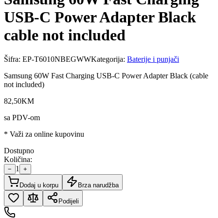
USB-C Power Adapter Black
cable not included
Šifra:
EP-T6010NBEGWW
Kategorija:
Baterije i punjači
Samsung 60W Fast Charging USB-C Power Adapter Black (cable
not included)
82
,
50
KM
sa PDV-om
* Važi za online kupovinu
Dostupno
Količina:
1
−
+
Dodaj u korpu
Brza narudžba
Podijeli