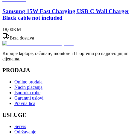
Samsung 15W Fast Charging USB-C Wall Charger
Black cable not included
18
,
00
KM
Brza dostava
Kupujte laptope, računare, monitore i IT opremu po najpovoljnijim
cijenama.
PRODAJA
Online prodaja
Nacin placanja
Isporuka robe
Garantni uslovi
Pravna lica
USLUGE
Servis
Održavanje