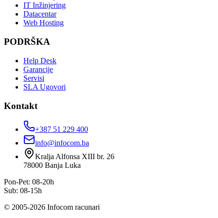
IT Inžinjering
Datacentar
Web Hosting
PODRŠKA
Help Desk
Garancije
Servisi
SLA Ugovori
Kontakt
+387 51 229 400
info@infocom.ba
Kralja Alfonsa XIII br. 26
78000
Banja Luka
Pon-Pet: 08-20h
Sub: 08-15h
©
2005
-
2026
Infocom racunari