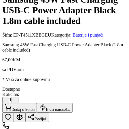
USB-C Power Adapter Black
1.8m cable included
Šifra:
EP-T4511XBEGEU
Kategorija:
Baterije i punjači
Samsung 45W Fast Charging USB-C Power Adapter Black (1.8m
cable included)
67
,
00
KM
sa PDV-om
* Važi za online kupovinu
Dostupno
Količina:
1
−
+
Dodaj u korpu
Brza narudžba
Podijeli