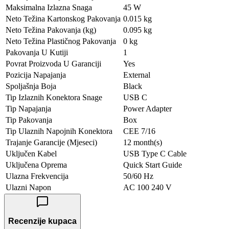
Maksimalna Izlazna Snaga
45 W
Neto Težina Kartonskog Pakovanja
0.015 kg
Neto Težina Pakovanja (kg)
0.095 kg
Neto Težina Plastičnog Pakovanja
0 kg
Pakovanja U Kutiji
1
Povrat Proizvoda U Garanciji
Yes
Pozicija Napajanja
External
Spoljašnja Boja
Black
Tip Izlaznih Konektora Snage
USB C
Tip Napajanja
Power Adapter
Tip Pakovanja
Box
Tip Ulaznih Napojnih Konektora
CEE 7/16
Trajanje Garancije (Mjeseci)
12 month(s)
Uključen Kabel
USB Type C Cable
Uključena Oprema
Quick Start Guide
Ulazna Frekvencija
50/60 Hz
Ulazni Napon
AC 100 240 V
Recenzije kupaca