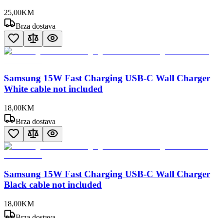
25
,
00
KM
Brza dostava
Samsung 15W Fast Charging USB-C Wall Charger
White cable not included
18
,
00
KM
Brza dostava
Samsung 15W Fast Charging USB-C Wall Charger
Black cable not included
18
,
00
KM
Brza dostava