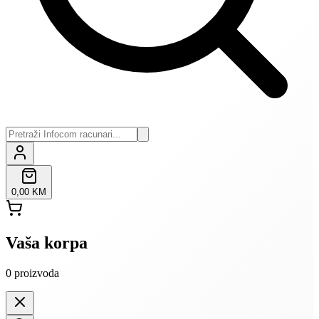
0,00 KM
Vaša korpa
0
proizvoda