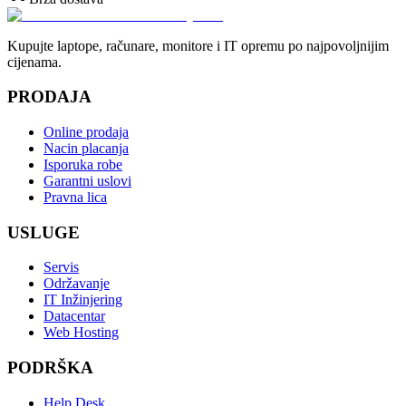
Kupujte laptope, računare, monitore i IT opremu po najpovoljnijim
cijenama.
PRODAJA
Online prodaja
Nacin placanja
Isporuka robe
Garantni uslovi
Pravna lica
USLUGE
Servis
Održavanje
IT Inžinjering
Datacentar
Web Hosting
PODRŠKA
Help Desk