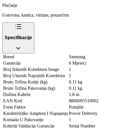
Plaćanje
Gotovina, kartica, virman, pouzećem
Specifikacije
Brend
Samsung
Garancija
6 Mjeseci
Broj Izlaznih Konektora Snage
1
Broj Ulaznih Napojnih Konektora
1
Bruto Težina Kutije (kg)
0.11 kg
Bruto Težina Pakovanja (kg)
0.11 kg
Dužina Kabela
1.8 m
EAN Kod
8806095510002
Form Faktor
Portable
Karakteristike Adaptera I Napajanja
Power Delivery
Komada U Pakovanju
1
Kriteriji Validacije Garancije
Serial Number