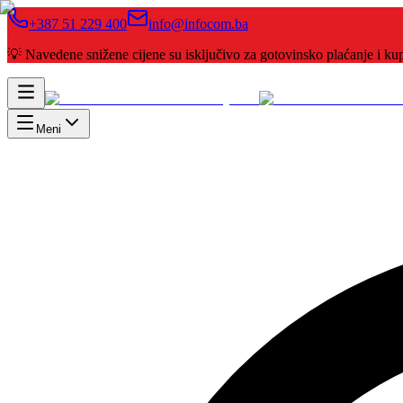
+387 51 229 400
info@infocom.ba
💡 Navedene snižene cijene su isključivo za gotovinsko plaćanje i 
Meni