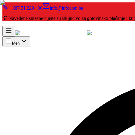
+387 51 229 400
info@infocom.ba
💡 Navedene snižene cijene su isključivo za gotovinsko plaćanje i 
Meni