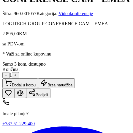
Šifra:
960-001057
Kategorija:
Videokonferencije
LOGITECH GROUP CONFERENCE CAM – EMEA
2.895
,
00
KM
sa PDV-om
* Važi za online kupovinu
Samo 3 kom. dostupno
Količina:
1
−
+
Dodaj u korpu
Brza narudžba
Podijeli
Imate pitanje?
+387 51 229 400
|