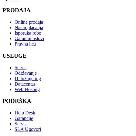
PRODAJA
Online prodaja
Nacin placanja
Isporuka robe
Garantni uslovi
Pravna lica
USLUGE
Servis
Održavanje
IT Inžinjering
Datacentar
Web Hosting
PODRŠKA
Help Desk
Garancije
Servisi
SLA Ugovori