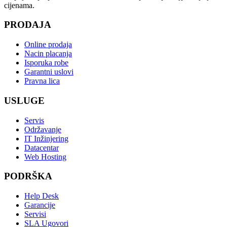
cijenama.
PRODAJA
Online prodaja
Nacin placanja
Isporuka robe
Garantni uslovi
Pravna lica
USLUGE
Servis
Održavanje
IT Inžinjering
Datacentar
Web Hosting
PODRŠKA
Help Desk
Garancije
Servisi
SLA Ugovori