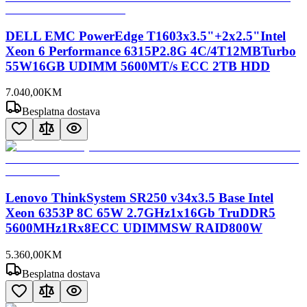
DELL EMC PowerEdge T1603x3.5"+2x2.5"Intel
Xeon 6 Performance 6315P2.8G 4C/4T12MBTurbo
55W16GB UDIMM 5600MT/s ECC 2TB HDD
7.040
,
00
KM
Besplatna dostava
Lenovo ThinkSystem SR250 v34x3.5 Base Intel
Xeon 6353P 8C 65W 2.7GHz1x16Gb TruDDR5
5600MHz1Rx8ECC UDIMMSW RAID800W
5.360
,
00
KM
Besplatna dostava