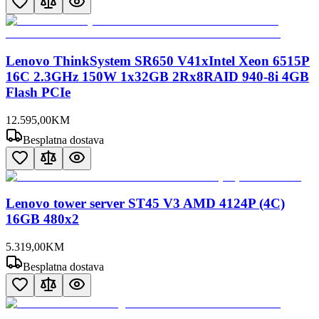
Lenovo ThinkSystem SR650 V41xIntel Xeon 6515P
16C 2.3GHz 150W 1x32GB 2Rx8RAID 940-8i 4GB
Flash PCIe
12.595
,
00
KM
Besplatna dostava
Lenovo tower server ST45 V3 AMD 4124P (4C)
16GB 480x2
5.319
,
00
KM
Besplatna dostava