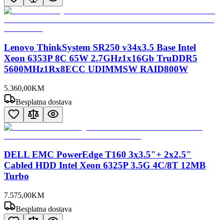
Lenovo ThinkSystem SR250 v34x3.5 Base Intel
Xeon 6353P 8C 65W 2.7GHz1x16Gb TruDDR5
5600MHz1Rx8ECC UDIMMSW RAID800W
5.360
,
00
KM
Besplatna dostava
DELL EMC PowerEdge T160 3x3.5"+ 2x2.5"
Cabled HDD Intel Xeon 6325P 3.5G 4C/8T 12MB
Turbo
7.575
,
00
KM
Besplatna dostava