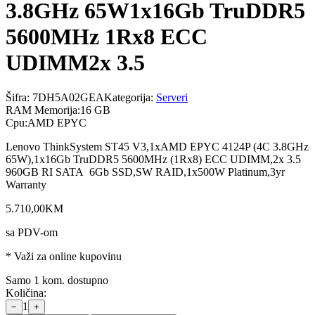
3.8GHz 65W1x16Gb TruDDR5
5600MHz 1Rx8 ECC
UDIMM2x 3.5
Šifra:
7DH5A02GEA
Kategorija:
Serveri
RAM Memorija
:
16 GB
Cpu
:
AMD EPYC
Lenovo ThinkSystem ST45 V3,1xAMD EPYC 4124P (4C 3.8GHz
65W),1x16Gb TruDDR5 5600MHz (1Rx8) ECC UDIMM,2x 3.5
960GB RI SATA 6Gb SSD,SW RAID,1x500W Platinum,3yr
Warranty
5.710
,
00
KM
sa PDV-om
* Važi za online kupovinu
Samo 1 kom. dostupno
Količina:
1
−
+