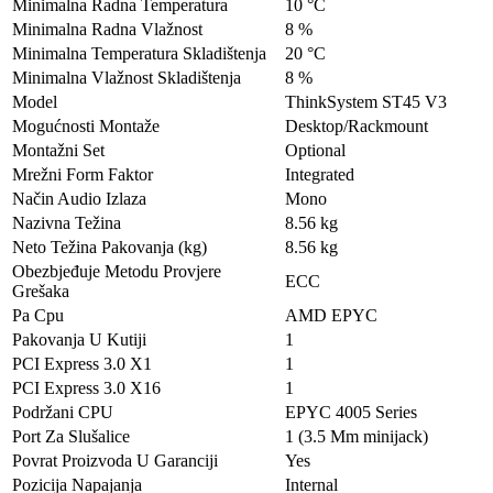
Minimalna Radna Temperatura
10 °C
Minimalna Radna Vlažnost
8 %
Minimalna Temperatura Skladištenja
20 °C
Minimalna Vlažnost Skladištenja
8 %
Model
ThinkSystem ST45 V3
Mogućnosti Montaže
Desktop/Rackmount
Montažni Set
Optional
Mrežni Form Faktor
Integrated
Način Audio Izlaza
Mono
Nazivna Težina
8.56 kg
Neto Težina Pakovanja (kg)
8.56 kg
Obezbjeđuje Metodu Provjere
ECC
Grešaka
Pa Cpu
AMD EPYC
Pakovanja U Kutiji
1
PCI Express 3.0 X1
1
PCI Express 3.0 X16
1
Podržani CPU
EPYC 4005 Series
Port Za Slušalice
1 (3.5 Mm minijack)
Povrat Proizvoda U Garanciji
Yes
Pozicija Napajanja
Internal