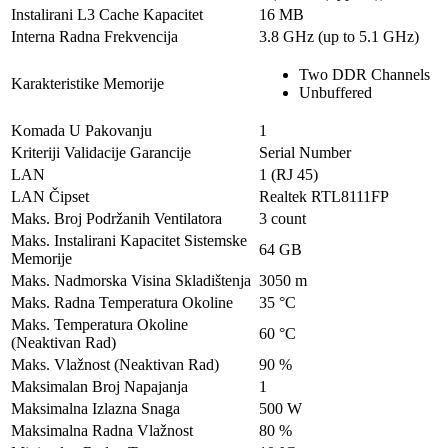
Instalirani L3 Cache Kapacitet
16 MB
Interna Radna Frekvencija
3.8 GHz (up to 5.1 GHz)
Two DDR Channels
Karakteristike Memorije
Unbuffered
Komada U Pakovanju
1
Kriteriji Validacije Garancije
Serial Number
LAN
1 (RJ 45)
LAN Čipset
Realtek RTL8111FP
Maks. Broj Podržanih Ventilatora
3 count
Maks. Instalirani Kapacitet Sistemske
64 GB
Memorije
Maks. Nadmorska Visina Skladištenja
3050 m
Maks. Radna Temperatura Okoline
35 °C
Maks. Temperatura Okoline
60 °C
(Neaktivan Rad)
Maks. Vlažnost (Neaktivan Rad)
90 %
Maksimalan Broj Napajanja
1
Maksimalna Izlazna Snaga
500 W
Maksimalna Radna Vlažnost
80 %