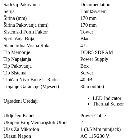
Sadržaj Pakovanja
Documentation
Serija
ThinkSystem
Širina (mm)
170 mm
Širina Pakovanja (mm)
170 mm
Sistemski Form Faktor
Tower
Spoljašnja Boja
Black
Standardna Visina Raka
4 U
Tip Memorije
DDR5 SDRAM
Tip Napajanja
Power Supply
Tip Pakovanja
Box
Tip Sistema
Server
Tipičan Nivo Buke U Radu
40 dB
Trajanje Garancije (Mjeseci)
36 month(s)
LED Indicator
Ugrađeni Uređaji
Thermal Sensor
Uključen Kabel
Power Cable
Ukupan Broj Memorijskih Utorа
2
Ulaz Za Mikrofon
1 (3.5 Mm minijack)
Ulazni Napon
AC 115/230 V