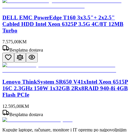
DELL EMC PowerEdge T160 3x3.5"+ 2x2.5"
Cabled HDD Intel Xeon 6325P 3.5G 4C/8T 12MB
Turbo
7.575
,
00
KM
Besplatna dostava
Lenovo ThinkSystem SR650 V41xIntel Xeon 6515P
16C 2.3GHz 150W 1x32GB 2Rx8RAID 940-8i 4GB
Flash PCIe
12.595
,
00
KM
Besplatna dostava
Kupujte laptope, računare, monitore i IT opremu po najpovoljnijim