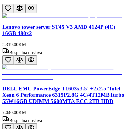
Lenovo tower server ST45 V3 AMD 4124P (4C)
16GB 480x2
5.319
,
00
KM
Besplatna dostava
DELL EMC PowerEdge T1603x3.5"+2x2.5"Intel
Xeon 6 Performance 6315P2.8G 4C/4T12MBTurbo
55W16GB UDIMM 5600MT/s ECC 2TB HDD
7.040
,
00
KM
Besplatna dostava