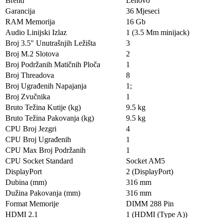
Brend
Lenovo
Garancija
36 Mjeseci
RAM Memorija
16 Gb
Audio Linijski Izlaz
1 (3.5 Mm minijack)
Broj 3.5" Unutrašnjih Ležišta
3
Broj M.2 Slotova
2
Broj Podržanih Matičnih Ploča
1
Broj Threadova
8
Broj Ugrađenih Napajanja
1;
Broj Zvučnika
1
Bruto Težina Kutije (kg)
9.5 kg
Bruto Težina Pakovanja (kg)
9.5 kg
CPU Broj Jezgri
4
CPU Broj Ugrađenih
1
CPU Max Broj Podržanih
1
CPU Socket Standard
Socket AM5
DisplayPort
2 (DisplayPort)
Dubina (mm)
316 mm
Dužina Pakovanja (mm)
316 mm
Format Memorije
DIMM 288 Pin
HDMI 2.1
1 (HDMI (Type A))