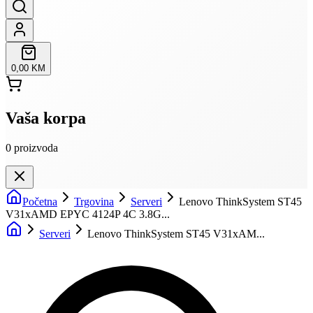
0,00 KM
Vaša korpa
0
proizvoda
Početna
Trgovina
Serveri
Lenovo ThinkSystem ST45
V31xAMD EPYC 4124P 4C 3.8G...
Serveri
Lenovo ThinkSystem ST45 V31xAM...