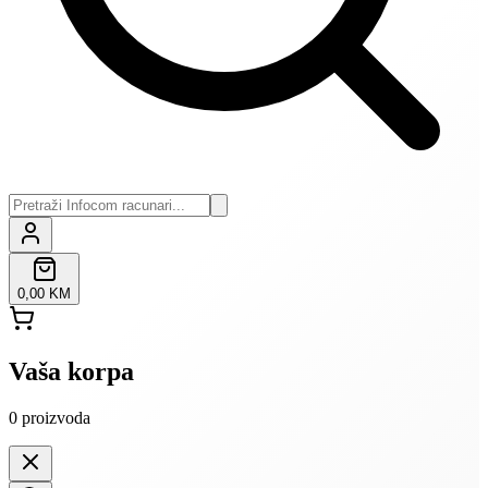
0,00 KM
Vaša korpa
0
proizvoda