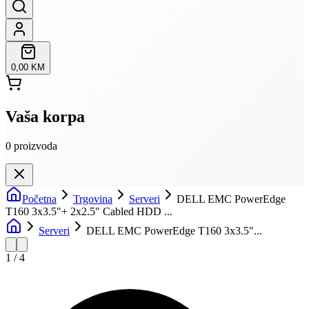
0,00 KM
Vaša korpa
0
proizvoda
Početna
Trgovina
Serveri
DELL EMC PowerEdge
T160 3x3.5"+ 2x2.5" Cabled HDD ...
Serveri
DELL EMC PowerEdge T160 3x3.5"...
1
/
4