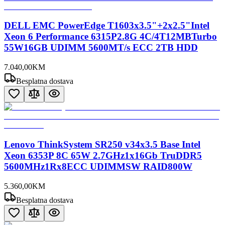
DELL EMC PowerEdge T1603x3.5"+2x2.5"Intel
Xeon 6 Performance 6315P2.8G 4C/4T12MBTurbo
55W16GB UDIMM 5600MT/s ECC 2TB HDD
7.040
,
00
KM
Besplatna dostava
Lenovo ThinkSystem SR250 v34x3.5 Base Intel
Xeon 6353P 8C 65W 2.7GHz1x16Gb TruDDR5
5600MHz1Rx8ECC UDIMMSW RAID800W
5.360
,
00
KM
Besplatna dostava