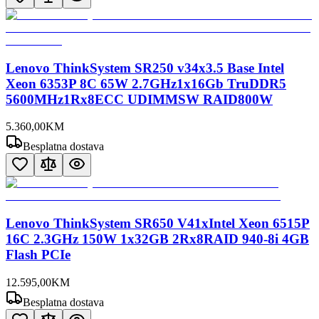
Lenovo ThinkSystem SR250 v34x3.5 Base Intel
Xeon 6353P 8C 65W 2.7GHz1x16Gb TruDDR5
5600MHz1Rx8ECC UDIMMSW RAID800W
5.360
,
00
KM
Besplatna dostava
Lenovo ThinkSystem SR650 V41xIntel Xeon 6515P
16C 2.3GHz 150W 1x32GB 2Rx8RAID 940-8i 4GB
Flash PCIe
12.595
,
00
KM
Besplatna dostava