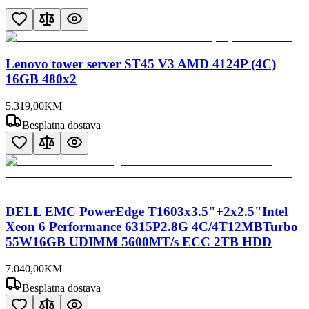
Lenovo tower server ST45 V3 AMD 4124P (4C)
16GB 480x2
5.319
,
00
KM
Besplatna dostava
DELL EMC PowerEdge T1603x3.5"+2x2.5"Intel
Xeon 6 Performance 6315P2.8G 4C/4T12MBTurbo
55W16GB UDIMM 5600MT/s ECC 2TB HDD
7.040
,
00
KM
Besplatna dostava