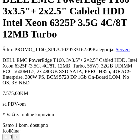
3x3.5"+ 2x2.5" Cabled HDD
Intel Xeon 6325P 3.5G 4C/8T
12MB Turbo
Šifra:
PROMO_T160_SPL3-1029533162-09
Kategorija:
Serveri
DELL EMC PowerEdge T160, 3×3.5”+ 2×2.5” Cabled HDD, Intel
Xeon 6325P (3.5G, 4C/8T, 12MB, Turbo, 55W), 32GB UDIMM
ECC 5600MT/s, 2x 480GB SSD SATA, PERC H355, iDRAC9
Enterprise, 300W PS, BCM 5720 DP 1Gb On-Board LOM, No
OS, 3Y NBD
7.575
,
00
KM
sa PDV-om
* Važi za online kupovinu
Samo 1 kom. dostupno
Količina:
1
−
+