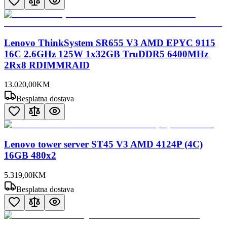
Lenovo ThinkSystem SR655 V3 AMD EPYC 9115
16C 2.6GHz 125W 1x32GB TruDDR5 6400MHz
2Rx8 RDIMMRAID
13.020
,
00
KM
Besplatna dostava
Lenovo tower server ST45 V3 AMD 4124P (4C)
16GB 480x2
5.319
,
00
KM
Besplatna dostava