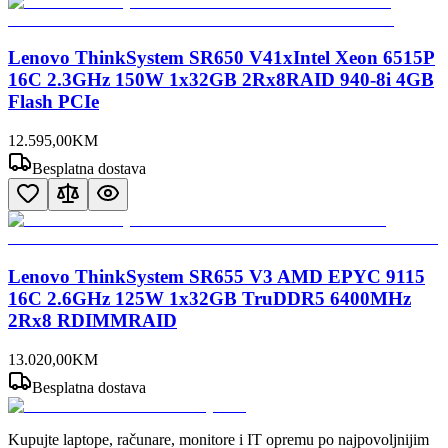
Lenovo ThinkSystem SR650 V41xIntel Xeon 6515P
16C 2.3GHz 150W 1x32GB 2Rx8RAID 940-8i 4GB
Flash PCIe
12.595
,
00
KM
Besplatna dostava
Lenovo ThinkSystem SR655 V3 AMD EPYC 9115
16C 2.6GHz 125W 1x32GB TruDDR5 6400MHz
2Rx8 RDIMMRAID
13.020
,
00
KM
Besplatna dostava
Kupujte laptope, računare, monitore i IT opremu po najpovoljnijim