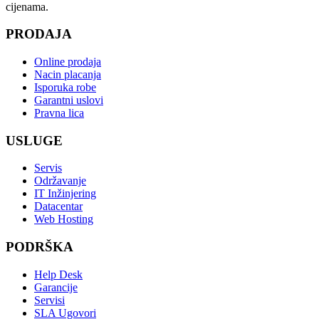
cijenama.
PRODAJA
Online prodaja
Nacin placanja
Isporuka robe
Garantni uslovi
Pravna lica
USLUGE
Servis
Održavanje
IT Inžinjering
Datacentar
Web Hosting
PODRŠKA
Help Desk
Garancije
Servisi
SLA Ugovori