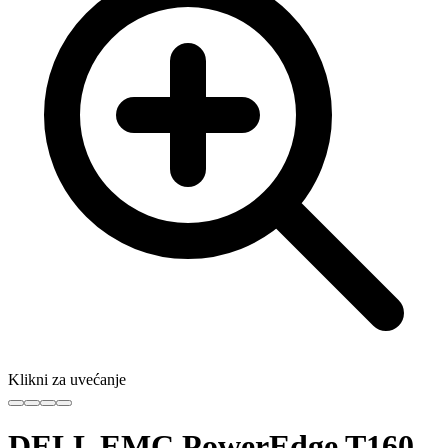
Klikni za uvećanje
DELL EMC PowerEdge T160