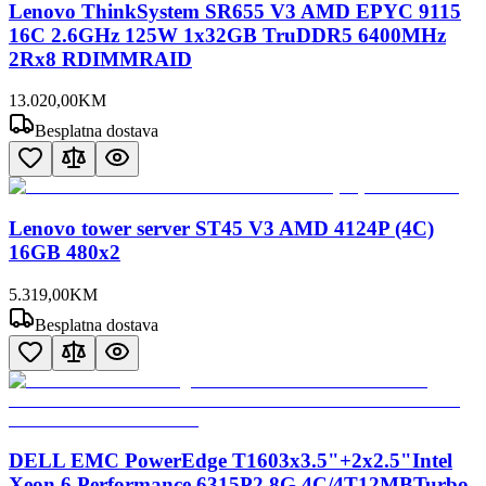
Lenovo ThinkSystem SR655 V3 AMD EPYC 9115
16C 2.6GHz 125W 1x32GB TruDDR5 6400MHz
2Rx8 RDIMMRAID
13.020
,
00
KM
Besplatna dostava
Lenovo tower server ST45 V3 AMD 4124P (4C)
16GB 480x2
5.319
,
00
KM
Besplatna dostava
DELL EMC PowerEdge T1603x3.5"+2x2.5"Intel
Xeon 6 Performance 6315P2.8G 4C/4T12MBTurbo