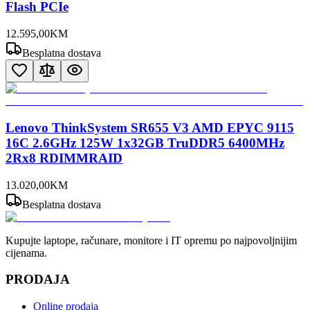
Flash PCIe
12.595
,
00
KM
Besplatna dostava
Lenovo ThinkSystem SR655 V3 AMD EPYC 9115
16C 2.6GHz 125W 1x32GB TruDDR5 6400MHz
2Rx8 RDIMMRAID
13.020
,
00
KM
Besplatna dostava
Kupujte laptope, računare, monitore i IT opremu po najpovoljnijim
cijenama.
PRODAJA
Online prodaja