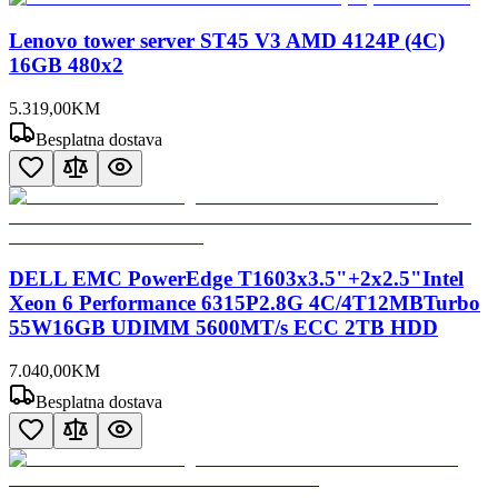
Lenovo tower server ST45 V3 AMD 4124P (4C)
16GB 480x2
5.319
,
00
KM
Besplatna dostava
DELL EMC PowerEdge T1603x3.5"+2x2.5"Intel
Xeon 6 Performance 6315P2.8G 4C/4T12MBTurbo
55W16GB UDIMM 5600MT/s ECC 2TB HDD
7.040
,
00
KM
Besplatna dostava