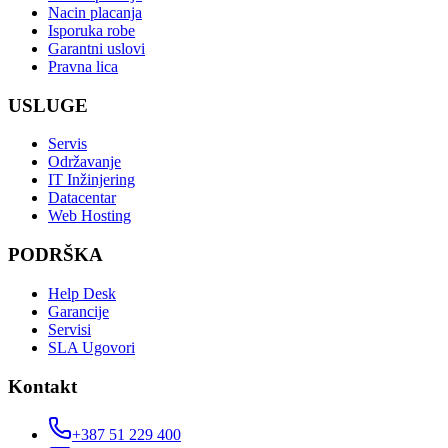
Nacin placanja
Isporuka robe
Garantni uslovi
Pravna lica
USLUGE
Servis
Održavanje
IT Inžinjering
Datacentar
Web Hosting
PODRŠKA
Help Desk
Garancije
Servisi
SLA Ugovori
Kontakt
+387 51 229 400