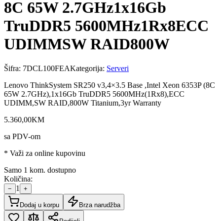
8C 65W 2.7GHz1x16Gb
TruDDR5 5600MHz1Rx8ECC
UDIMMSW RAID800W
Šifra:
7DCL100FEA
Kategorija:
Serveri
Lenovo ThinkSystem SR250 v3,4×3.5 Base ,Intel Xeon 6353P (8C
65W 2.7GHz),1x16Gb TruDDR5 5600MHz(1Rx8),ECC
UDIMM,SW RAID,800W Titanium,3yr Warranty
5.360
,
00
KM
sa PDV-om
* Važi za online kupovinu
Samo 1 kom. dostupno
Količina:
1
−
+
Dodaj u korpu
Brza narudžba