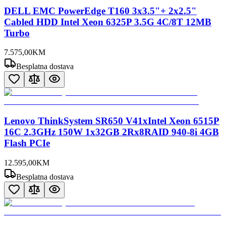
DELL EMC PowerEdge T160 3x3.5"+ 2x2.5"
Cabled HDD Intel Xeon 6325P 3.5G 4C/8T 12MB
Turbo
7.575
,
00
KM
Besplatna dostava
Lenovo ThinkSystem SR650 V41xIntel Xeon 6515P
16C 2.3GHz 150W 1x32GB 2Rx8RAID 940-8i 4GB
Flash PCIe
12.595
,
00
KM
Besplatna dostava