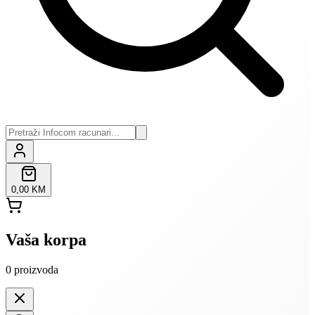
0,00 KM
Vaša korpa
0
proizvoda