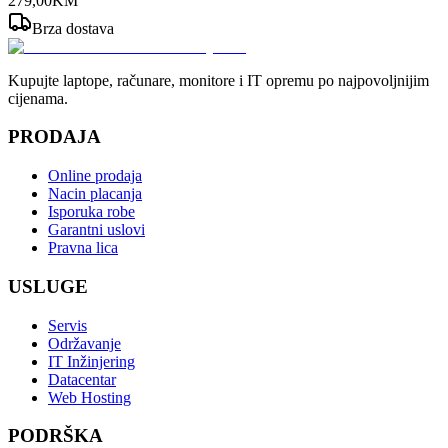
279
,
00
KM
Brza dostava
Kupujte laptope, računare, monitore i IT opremu po najpovoljnijim
cijenama.
PRODAJA
Online prodaja
Nacin placanja
Isporuka robe
Garantni uslovi
Pravna lica
USLUGE
Servis
Održavanje
IT Inžinjering
Datacentar
Web Hosting
PODRŠKA