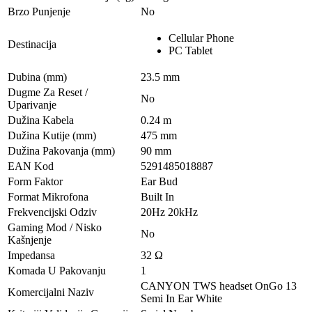
Brzo Punjenje
No
Cellular Phone
Destinacija
PC Tablet
Dubina (mm)
23.5 mm
Dugme Za Reset /
No
Uparivanje
Dužina Kabela
0.24 m
Dužina Kutije (mm)
475 mm
Dužina Pakovanja (mm)
90 mm
EAN Kod
5291485018887
Form Faktor
Ear Bud
Format Mikrofona
Built In
Frekvencijski Odziv
20Hz 20kHz
Gaming Mod / Nisko
No
Kašnjenje
Impedansa
32 Ω
Komada U Pakovanju
1
CANYON TWS headset OnGo 13
Komercijalni Naziv
Semi In Ear White