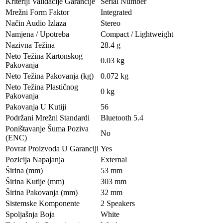
Kriteriji Validacije Garancije
Serial Number
Mrežni Form Faktor
Integrated
Način Audio Izlaza
Stereo
Namjena / Upotreba
Compact / Lightweight
Nazivna Težina
28.4 g
Neto Težina Kartonskog
0.03 kg
Pakovanja
Neto Težina Pakovanja (kg)
0.072 kg
Neto Težina Plastičnog
0 kg
Pakovanja
Pakovanja U Kutiji
56
Podržani Mrežni Standardi
Bluetooth 5.4
Poništavanje Šuma Poziva
No
(ENC)
Povrat Proizvoda U Garanciji
Yes
Pozicija Napajanja
External
Širina (mm)
53 mm
Širina Kutije (mm)
303 mm
Širina Pakovanja (mm)
32 mm
Sistemske Komponente
2 Speakers
Spoljašnja Boja
White