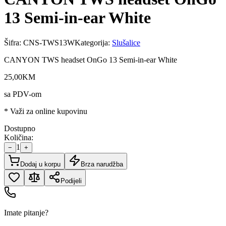
13 Semi-in-ear White
Šifra:
CNS-TWS13W
Kategorija:
Slušalice
CANYON TWS headset OnGo 13 Semi-in-ear White
25
,
00
KM
sa PDV-om
* Važi za online kupovinu
Dostupno
Količina:
1
−
+
Dodaj u korpu
Brza narudžba
Podijeli
Imate pitanje?