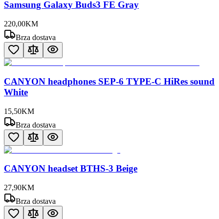
Samsung Galaxy Buds3 FE Gray
220
,
00
KM
Brza dostava
CANYON headphones SEP-6 TYPE-C HiRes sound
White
15
,
50
KM
Brza dostava
CANYON headset BTHS-3 Beige
27
,
90
KM
Brza dostava