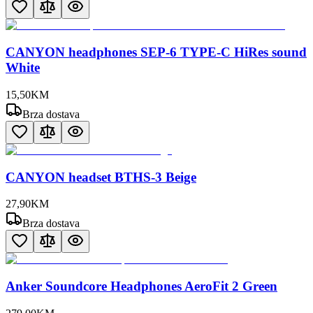
CANYON headphones SEP-6 TYPE-C HiRes sound
White
15
,
50
KM
Brza dostava
CANYON headset BTHS-3 Beige
27
,
90
KM
Brza dostava
Anker Soundcore Headphones AeroFit 2 Green