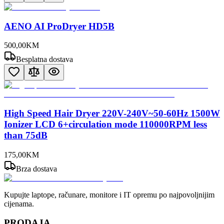
AENO AI ProDryer HD5B
500
,
00
KM
Besplatna dostava
High Speed Hair Dryer 220V-240V~50-60Hz 1500W
Ionizer LCD 6+circulation mode 110000RPM less
than 75dB
175
,
00
KM
Brza dostava
Kupujte laptope, računare, monitore i IT opremu po najpovoljnijim
cijenama.
PRODAJA