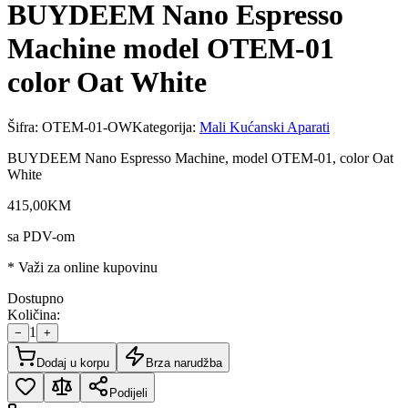
BUYDEEM Nano Espresso
Machine model OTEM-01
color Oat White
Šifra:
OTEM-01-OW
Kategorija:
Mali Kućanski Aparati
BUYDEEM Nano Espresso Machine, model OTEM-01, color Oat
White
415
,
00
KM
sa PDV-om
* Važi za online kupovinu
Dostupno
Količina:
1
−
+
Dodaj u korpu
Brza narudžba
Podijeli