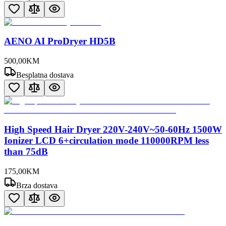
AENO AI ProDryer HD5B
500
,
00
KM
Besplatna dostava
High Speed Hair Dryer 220V-240V~50-60Hz 1500W
Ionizer LCD 6+circulation mode 110000RPM less
than 75dB
175
,
00
KM
Brza dostava