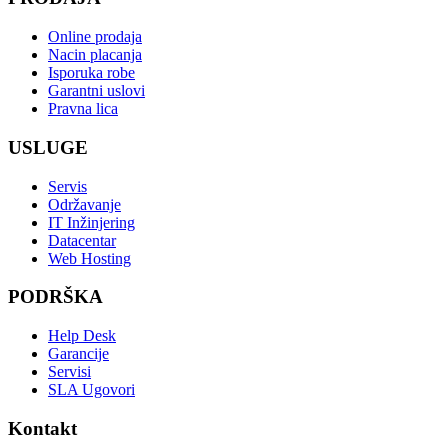
Online prodaja
Nacin placanja
Isporuka robe
Garantni uslovi
Pravna lica
USLUGE
Servis
Održavanje
IT Inžinjering
Datacentar
Web Hosting
PODRŠKA
Help Desk
Garancije
Servisi
SLA Ugovori
Kontakt