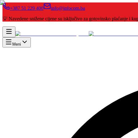
+387 51 229 400
info@infocom.ba
💡 Navedene snižene cijene su isključivo za gotovinsko plaćanje i 
Meni