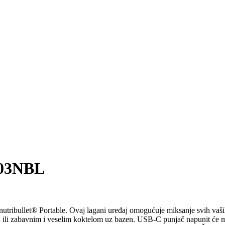
03NBL
tribullet® Portable. Ovaj lagani uređaj omogućuje miksanje svih vaših 
ili zabavnim i veselim koktelom uz bazen. USB-C punjač napunit će mo