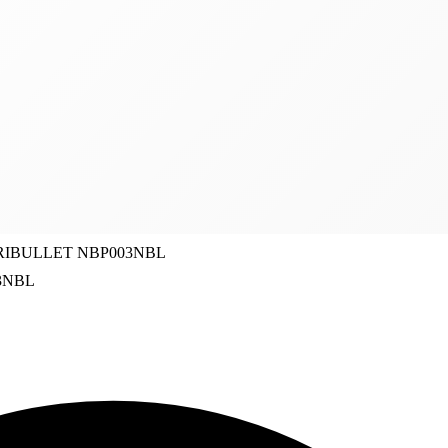
TRIBULLET NBP003NBL
3NBL