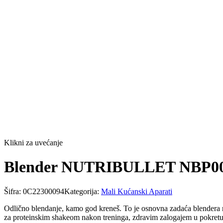
Klikni za uvećanje
Blender NUTRIBULLET NBP0
Šifra:
0C22300094
Kategorija:
Mali Kućanski Aparati
Odlično blendanje, kamo god kreneš. To je osnovna zadaća blendera nu
za proteinskim shakeom nakon treninga, zdravim zalogajem u pokretu 