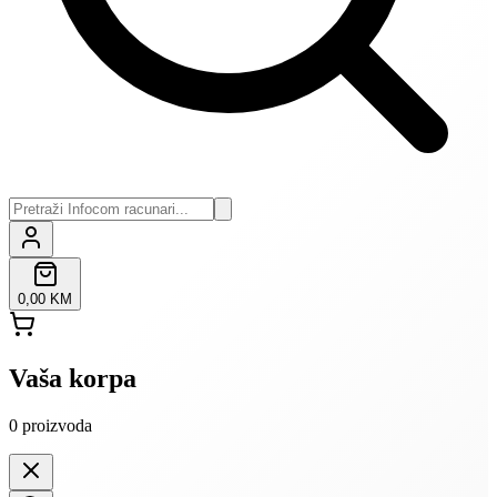
0,00 KM
Vaša korpa
0
proizvoda