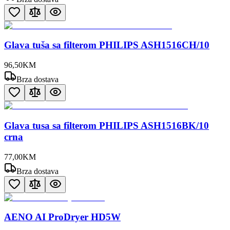
Glava tuša sa filterom PHILIPS ASH1516CH/10
96
,
50
KM
Brza dostava
Glava tusa sa filterom PHILIPS ASH1516BK/10
crna
77
,
00
KM
Brza dostava
AENO AI ProDryer HD5W