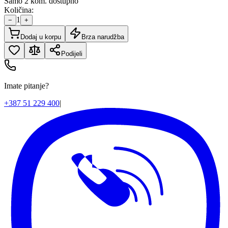
Samo 2 kom. dostupno
Količina:
1
−
+
Dodaj u korpu
Brza narudžba
Podijeli
Imate pitanje?
+387 51 229 400
|