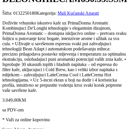
Šifra:
0132250180
Kategorija:
Mali Kućanski Aparati
Doživite vrhunsko iskustvo kafe uz PrimaDonna Aromatic
Kombinujuci De'Longhi tehnologije s elegantnim dizajnom,
PrimaDonna Aromatic – dostupna iskljucivo online – pretvara svaku
šoljicu u putovanje kroz bogate, intenzivne arome i užitak za sva
cula. • Uživajte u savršenom espressu svaki put zahvaljujuci
tehnologiji Bean Adapt i automatskom podešavanju mlinca:
precizno prilagodava postavke mljevenja i temperaturu za optimalnu
ekstrakciju, oslobadajuci puni aromatski potencijal vaših zrna kafe. •
Isprobajte 30 ukusnih toplih i hladnih napitaka – od espressa do
filter kafe, ukljucujuci i Cold Brew, kao i veliki izbor napitaka s
mlijekom – zahvaljujuci LatteCrema Cool i LatteCrema Hot
tehnologijama. • Uz 5-incni ekran u boji na dodir i 4 korisnicka
profila, intuitivno se prepustite vodenju kroz svaki korak pripreme
vaše savršene kafe.
3.049
,
00
KM
sa PDV-om
* Važi za online kupovinu