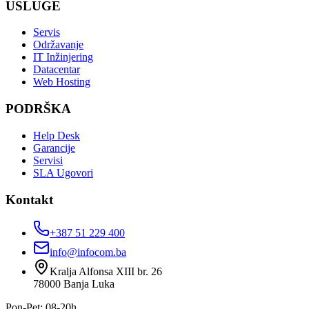
USLUGE
Servis
Održavanje
IT Inžinjering
Datacentar
Web Hosting
PODRŠKA
Help Desk
Garancije
Servisi
SLA Ugovori
Kontakt
+387 51 229 400
info@infocom.ba
Kralja Alfonsa XIII br. 26
78000
Banja Luka
Pon-Pet: 08-20h