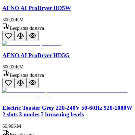
AENO AI ProDryer HD5W
500
,
00
KM
Besplatna dostava
AENO AI ProDryer HD5G
500
,
00
KM
Besplatna dostava
Electric Toaster Grey 220-240V 50-60Hz 920-1080W
2 slots 3 modes 7 browning levels
60
,
90
KM
Brza dostava