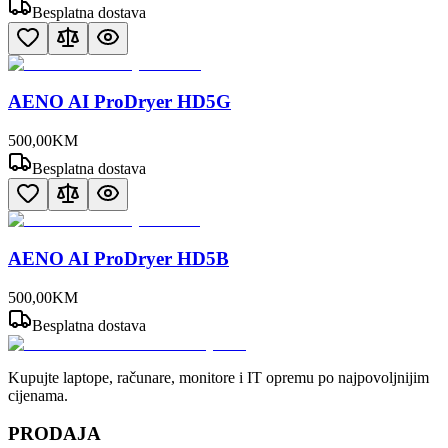
Besplatna dostava
AENO AI ProDryer HD5G
500
,
00
KM
Besplatna dostava
AENO AI ProDryer HD5B
500
,
00
KM
Besplatna dostava
Kupujte laptope, računare, monitore i IT opremu po najpovoljnijim
cijenama.
PRODAJA