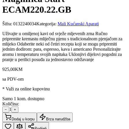
ECAM220.22.GB
Šifra:
0132240034
Kategorija:
Mali Kućanski Aparati
Uživajte u omiljenoj kavi od svježe mljevenih zrna Ručno
pripremite kremastu mliječnu pjenu s tradicionalnom pjenjačom za
mlijeko Odaberite neki od četiri recepta koji se mogu pripremiti
jednim dodirom: para, espresso, kava i americano Personalizirajte
aromu i temperaturu svojih napitaka Uklonjivi dijelovi pogodni za
pranje u perilici posuđa za jednostavno održavanje
925
,
00
KM
sa PDV-om
* Važi za online kupovinu
Samo 1 kom. dostupno
Količina:
1
−
+
Dodaj u korpu
Brza narudžba
Podijeli