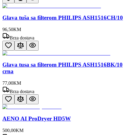
Glava tuša sa filterom PHILIPS ASH1516CH/10
96
,
50
KM
Brza dostava
Glava tusa sa filterom PHILIPS ASH1516BK/10
crna
77
,
00
KM
Brza dostava
AENO AI ProDryer HD5W
500
,
00
KM