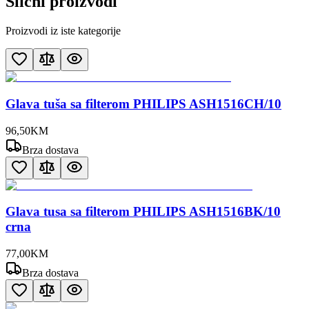
Slični proizvodi
Proizvodi iz iste kategorije
Glava tuša sa filterom PHILIPS ASH1516CH/10
96
,
50
KM
Brza dostava
Glava tusa sa filterom PHILIPS ASH1516BK/10
crna
77
,
00
KM
Brza dostava