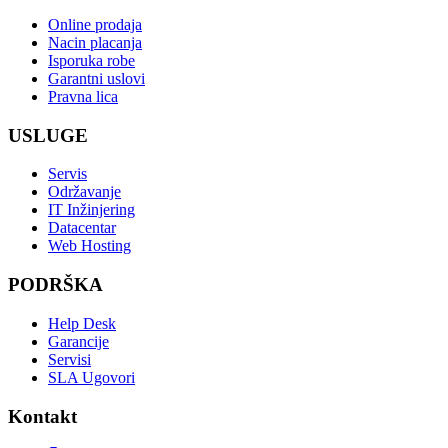
Online prodaja
Nacin placanja
Isporuka robe
Garantni uslovi
Pravna lica
USLUGE
Servis
Održavanje
IT Inžinjering
Datacentar
Web Hosting
PODRŠKA
Help Desk
Garancije
Servisi
SLA Ugovori
Kontakt