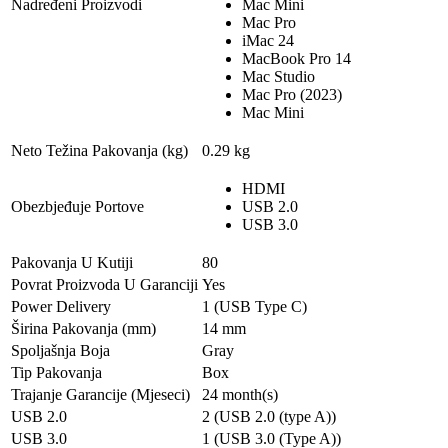
Nadređeni Proizvodi
Mac Mini
Mac Pro
iMac 24
MacBook Pro 14
Mac Studio
Mac Pro (2023)
Mac Mini
Neto Težina Pakovanja (kg)
0.29 kg
HDMI
Obezbjeđuje Portove
USB 2.0
USB 3.0
Pakovanja U Kutiji
80
Povrat Proizvoda U Garanciji
Yes
Power Delivery
1 (USB Type C)
Širina Pakovanja (mm)
14 mm
Spoljašnja Boja
Gray
Tip Pakovanja
Box
Trajanje Garancije (Mjeseci)
24 month(s)
USB 2.0
2 (USB 2.0 (type A))
USB 3.0
1 (USB 3.0 (Type A))