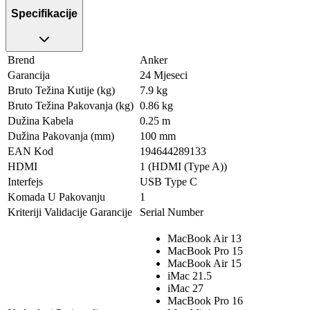
Specifikacije
Brend
Anker
Garancija
24 Mjeseci
Bruto Težina Kutije (kg)
7.9 kg
Bruto Težina Pakovanja (kg)
0.86 kg
Dužina Kabela
0.25 m
Dužina Pakovanja (mm)
100 mm
EAN Kod
194644289133
HDMI
1 (HDMI (Type A))
Interfejs
USB Type C
Komada U Pakovanju
1
Kriteriji Validacije Garancije
Serial Number
MacBook Air 13
MacBook Pro 15
MacBook Air 15
iMac 21.5
iMac 27
MacBook Pro 16