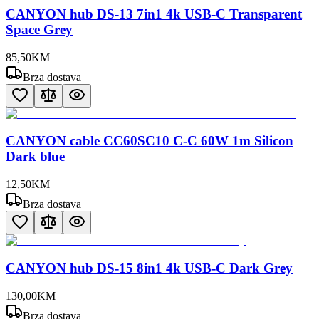
CANYON hub DS-13 7in1 4k USB-C Transparent
Space Grey
85
,
50
KM
Brza dostava
CANYON cable CC60SC10 C-C 60W 1m Silicon
Dark blue
12
,
50
KM
Brza dostava
CANYON hub DS-15 8in1 4k USB-C Dark Grey
130
,
00
KM
Brza dostava