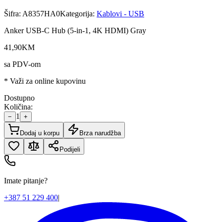
Šifra:
A8357HA0
Kategorija:
Kablovi - USB
Anker USB-C Hub (5-in-1, 4K HDMI) Gray
41
,
90
KM
sa PDV-om
* Važi za online kupovinu
Dostupno
Količina:
1
−
+
Dodaj u korpu
Brza narudžba
Podijeli
Imate pitanje?
+387 51 229 400
|