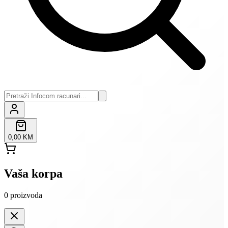
0,00 KM
Vaša korpa
0
proizvoda