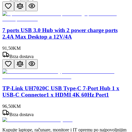
7 ports USB 3.0 Hub with 2 power charge ports
2.4A Max Desktop a 12V/4A
91
,
50
KM
Brza dostava
TP-Link UH7020C USB Type-C 7-Port Hub 1 x
USB-C Connector1 x HDMI 4K 60Hz Port1
96
,
50
KM
Brza dostava
Kupujte laptope, računare, monitore i IT opremu po najpovoljnijim