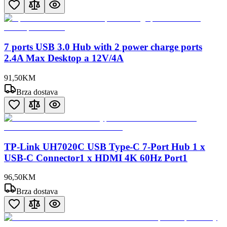
7 ports USB 3.0 Hub with 2 power charge ports
2.4A Max Desktop a 12V/4A
91
,
50
KM
Brza dostava
TP-Link UH7020C USB Type-C 7-Port Hub 1 x
USB-C Connector1 x HDMI 4K 60Hz Port1
96
,
50
KM
Brza dostava