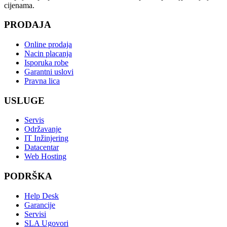
cijenama.
PRODAJA
Online prodaja
Nacin placanja
Isporuka robe
Garantni uslovi
Pravna lica
USLUGE
Servis
Održavanje
IT Inžinjering
Datacentar
Web Hosting
PODRŠKA
Help Desk
Garancije
Servisi
SLA Ugovori